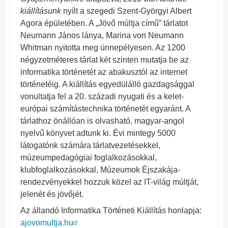
kiállításunk
nyílt a szegedi Szent-Györgyi Albert
Agora épületében. A „Jövő múltja című” tárlatot
Neumann János lánya, Marina von Neumann
Whitman nyitotta meg ünnepélyesen. Az 1200
négyzetméteres tárlat két szinten mutatja be az
informatika történetét az abakusztól az internet
történetéig. A kiállítás egyedülálló gazdagsággal
vonultatja fel a 20. századi nyugati és a kelet-
európai számítástechnika történetét egyaránt. A
tárlathoz önállóan is olvasható, magyar-angol
nyelvű könyvet adtunk ki. Évi mintegy 5000
látogatónk számára tárlatvezetésekkel,
múzeumpedagógiai foglalkozásokkal,
klubfoglalkozásokkal, Múzeumok Éjszakája-
rendezvényekkel hozzuk közel az IT-világ múltját,
jelenét és jövőjét.
Az állandó Informatika Történeti Kiállítás honlapja:
ajovomultja.hu