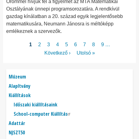
Örömmel hívjuk fel a figyelmet az MTA Matematikai
Osztályának ünnepi programsorozatára. A rendkívül
gazdag kínálatban a 20. század egyik legjelentősebb
matematikusára, Neumann Jánosra is méltóképp
emlékeznek a szervezők.
Oldalszámozás
Jelenlegi
1
Page
2
Page
3
Page
4
Page
5
Page
6
Page
7
Page
8
Page
9
…
oldal
Következő
Következő ›
Utolsó
Utolsó »
oldal
oldal
Főmenü
Múzeum
Alapítvány
Kiállítások
Időszaki kiállításaink
School-computer Kiállítás
Adattár
NJSZT50