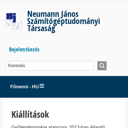
Ugrás
a
Neumann János
tartalomra
Számítógéptudományi
Társaság
Bejelentkezés
Bejelentkezés
menüje
Főmenü - HU
Kiállítások
Gyűjteményünkre alapozva, 2013-ban
állandó