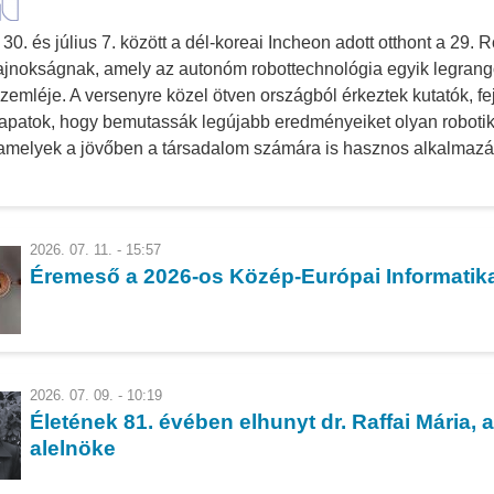
 30. és július 7. között a dél-koreai Incheon adott otthont a 29.
ajnokságnak, amely az autonóm robottechnológia egyik legran
zemléje. A versenyre közel ötven országból érkeztek kutatók, fe
apatok, hogy bemutassák legújabb eredményeiket olyan roboti
 amelyek a jövőben a társadalom számára is hasznos alkalmaz
2026. 07. 11. - 15:57
Éremeső a 2026-os Közép-Európai Informatika
2026. 07. 09. - 10:19
Életének 81. évében elhunyt dr. Raffai Mária,
alelnöke