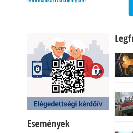
Informatikai Diákolimpián!
 MSC DIPLOMAMUNKÁD VAGY A
PÁLYÁZZ AZ NJSZT ÚJ DÍJÁRA!
Legf
Események