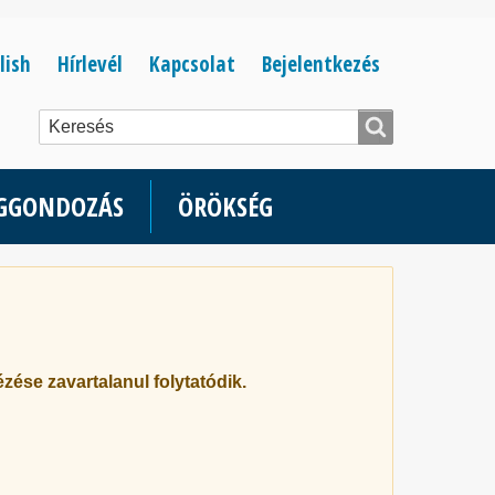
Bejelentkezés
lish
Hírlevél
Kapcsolat
Bejelentkezés
menüje
ÉGGONDOZÁS
ÖRÖKSÉG
zése zavartalanul folytatódik.