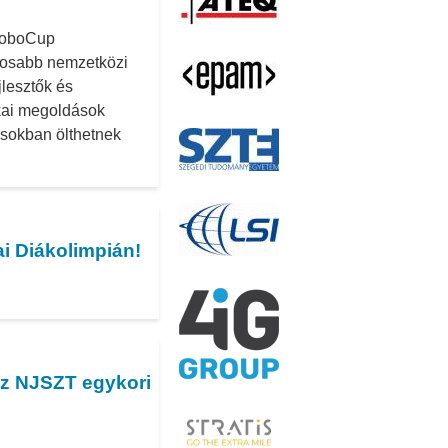
 RoboCup
gosabb nemzetközi
jlesztők és
kai megoldások
ásokban ölthetnek
i Diákolimpián!
 az NJSZT egykori