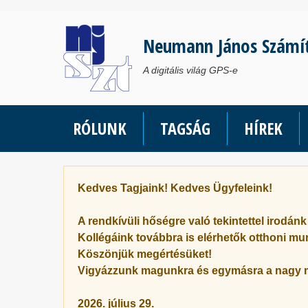
Ugrás
a
Neumann János Számí
tartalomra
A digitális világ GPS-e
RÓLUNK
TAGSÁG
HÍREK
Kedves Tagjaink! Kedves Ügyfeleink!
A rendkívüli hőségre való tekintettel irodán
Kollégáink továbbra is elérhetők otthoni mu
Köszönjük megértésüket!
Vigyázzunk magunkra és egymásra a nagy 
2026. július 29.