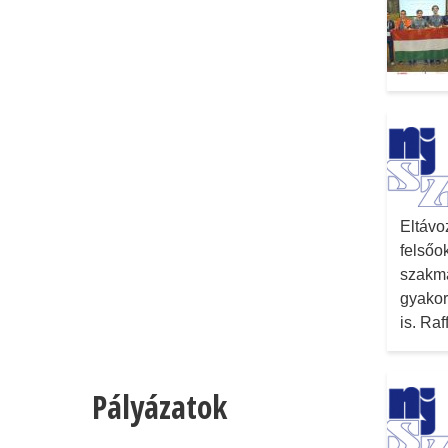
Eltávo
felsőo
szakmá
gyakor
is. Ra
Pályázatok