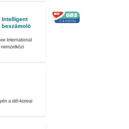
Intelligent
a beszámoló
ee International
i nemzetközi
yén a dél-koreai