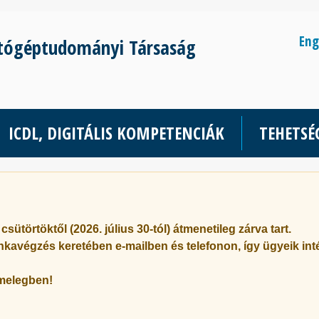
Eng
tógéptudományi Társaság
ICDL, DIGITÁLIS KOMPETENCIÁK
TEHETS
k
csütörtöktől (2026. július 30-tól) átmenetileg zárva tart
.
nkavégzés keretében e-mailben és telefonon, így ügyeik inté
melegben!