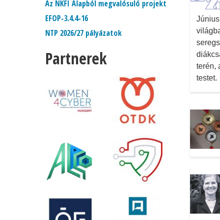
Az NKFI Alapból megvalósuló projekt
EFOP-3.4.4-16
Június
világb
NTP 2026/27 pályázatok
seregs
Partnerek
diákcs
terén,
testet.