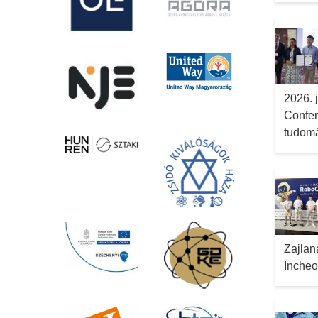
2026. 
Confer
tudomá
Zajlan
Inche