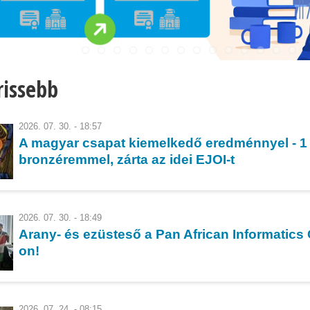
rissebb
2026. 07. 30. - 18:57
A magyar csapat kiemelkedő eredménnyel - 1 
bronzéremmel, zárta az idei EJOI-t
2026. 07. 30. - 18:49
Arany- és ezüsteső a Pan African Informatics
on!
2026. 07. 24. - 08:15