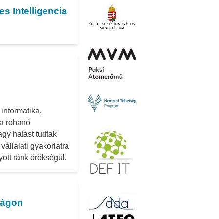
s Intelligencia
informatika,
 a rohanó
gy hatást tudtak
vállalati gyakorlatra
yott ránk örökségül.
ságon