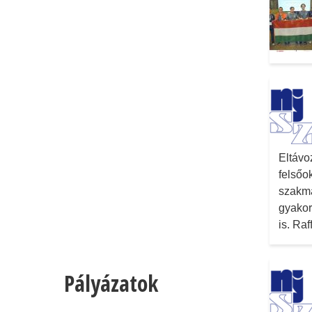
Eltávo
felsőo
szakmá
gyakor
is. Ra
Pályázatok