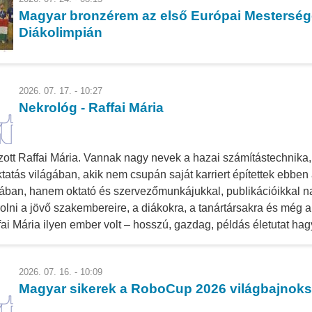
Magyar bronzérem az első Európai Mestersége
Diákolimpián
2026. 07. 17. - 10:27
Nekrológ - Raffai Mária
zott Raffai Mária. Vannak nagy nevek a hazai számítástechnika, 
ktatás világában, akik nem csupán saját karriert építettek ebben
ban, hanem oktató és szervezőmunkájukkal, publikációikkal na
olni a jövő szakembereire, a diákokra, a tanártársakra és még a 
ffai Mária ilyen ember volt – hosszú, gazdag, példás életutat hag
2026. 07. 16. - 10:09
Magyar sikerek a RoboCup 2026 világbajnok