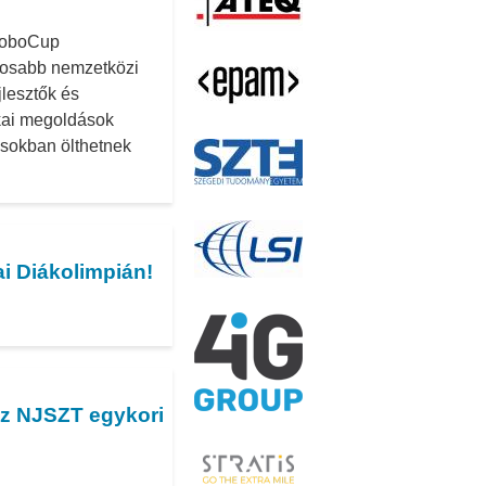
 RoboCup
gosabb nemzetközi
jlesztők és
kai megoldások
ásokban ölthetnek
i Diákolimpián!
 az NJSZT egykori