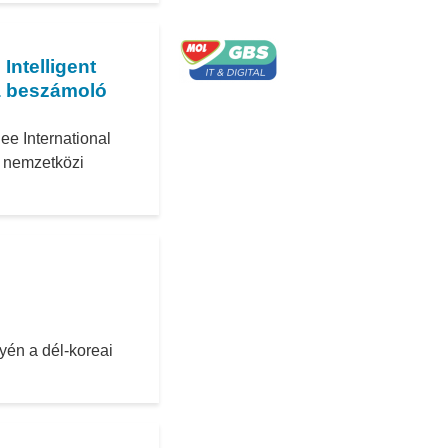
Intelligent
a beszámoló
ee International
i nemzetközi
yén a dél-koreai