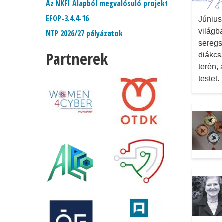
Az NKFI Alapból megvalósuló projekt
EFOP-3.4.4-16
Június
világb
NTP 2026/27 pályázatok
seregs
Partnerek
diákcs
terén,
testet.