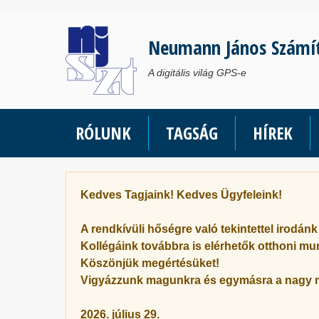
Ugrás
a
Neumann János Számí
tartalomra
A digitális világ GPS-e
RÓLUNK
TAGSÁG
HÍREK
Kedves Tagjaink! Kedves Ügyfeleink!
A rendkívüli hőségre való tekintettel irodán
Kollégáink továbbra is elérhetők otthoni mu
Köszönjük megértésüket!
Vigyázzunk magunkra és egymásra a nagy 
2026. július 29.