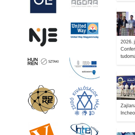
2026. 
Confer
tudomá
Zajlan
Inche