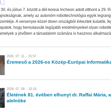
 30. és július 7. között a dél-koreai Incheon adott otthont a 29.
ajnokságnak, amely az autonóm robottechnológia egyik legran
zemléje. A versenyre közel ötven országból érkeztek kutatók, fe
apatok, hogy bemutassák legújabb eredményeiket olyan roboti
 amelyek a jövőben a társadalom számára is hasznos alkalmaz
2026. 07. 11. - 15:57
Éremeső a 2026-os Közép-Európai Informatika
2026. 07. 09. - 10:19
Életének 81. évében elhunyt dr. Raffai Mária,
alelnöke