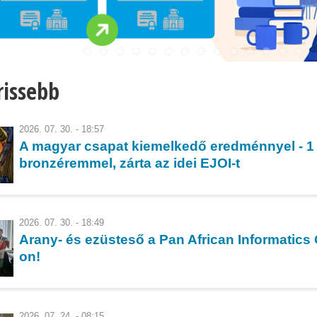
rissebb
2026. 07. 30. - 18:57
A magyar csapat kiemelkedő eredménnyel - 1 
bronzéremmel, zárta az idei EJOI-t
2026. 07. 30. - 18:49
Arany- és ezüsteső a Pan African Informatics
on!
2026. 07. 24. - 08:15