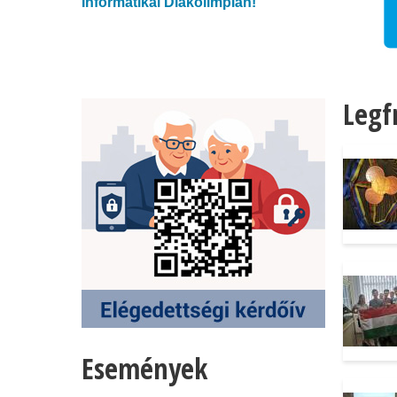
Informatikai Diákolimpián!
 MSC DIPLOMAMUNKÁD VAGY A
PÁLYÁZZ AZ NJSZT ÚJ DÍJÁRA!
Legf
Események