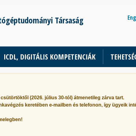
Eng
tógéptudományi Társaság
ICDL, DIGITÁLIS KOMPETENCIÁK
TEHETS
k
csütörtöktől (2026. július 30-tól) átmenetileg zárva tart
.
nkavégzés keretében e-mailben és telefonon, így ügyeik inté
melegben!