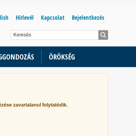
Bejelentkezés
lish
Hírlevél
Kapcsolat
Bejelentkezés
menüje
ÉGGONDOZÁS
ÖRÖKSÉG
zése zavartalanul folytatódik.