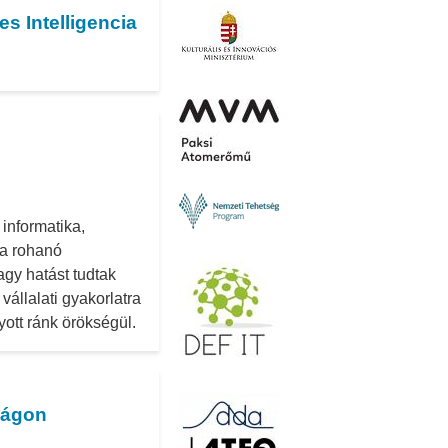
s Intelligencia
informatika,
 a rohanó
gy hatást tudtak
vállalati gyakorlatra
yott ránk örökségül.
ságon