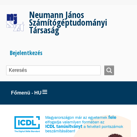
Ugrás
a
Neumann János
tartalomra
Számítógéptudományi
Társaság
Bejelentkezés
Bejelentkezés
menüje
Főmenü - HU