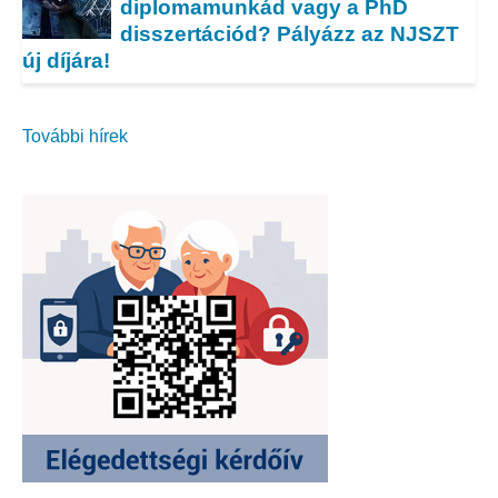
diplomamunkád vagy a PhD
disszertációd? Pályázz az NJSZT
új díjára!
További hírek