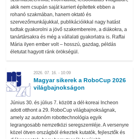
akik nem csupán saját karriert építettek ebben a
rohanó szakmában, hanem oktató és
szervezőmunkájukkal, publikációikkal nagy hatást
tudtak gyakorolni a jövő szakembereire, a diákokra, a
tanártársakra és még a vállalati gyakorlatra is. Raffai
Mária ilyen ember volt – hosszú, gazdag, példás
életutat hagyott ránk örökségül.
2026. 07. 16. - 10:09
Magyar sikerek a RoboCup 2026
világbajnokságon
Június 30. és július 7. között a dél-koreai Incheon
adott otthont a 29. RoboCup világbajnokságnak,
amely az autonóm robottechnológia egyik
legrangosabb nemzetközi seregszemléje. A versenyre
közel ötven országból érkeztek kutatók, fejlesztők és