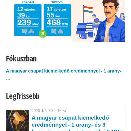
Fókuszban
A magyar csapat kiemelkedő eredménnyel - 1 arany-
…
Arany- és ezüsteső a Pan African Informatics
Legfrissebb
Olympiad 2026-on!
Magyar bronzérem az első Európai Mesterséges
2026. 07. 30. - 18:57
A magyar csapat kiemelkedő
Intelligencia…
eredménnyel - 1 arany- és 3
Éremeső a 2026-os Közép-Európai Informatikai