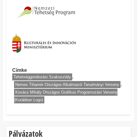
Címke
Tehetséggondozási Szakosztály
Nemes Tihamér Országos Alkalmazói Tanulmányi Verseny
Kovács Mihály Országos Grafikus Programozási Verseny
(Korábban Logo)
Pályázatok