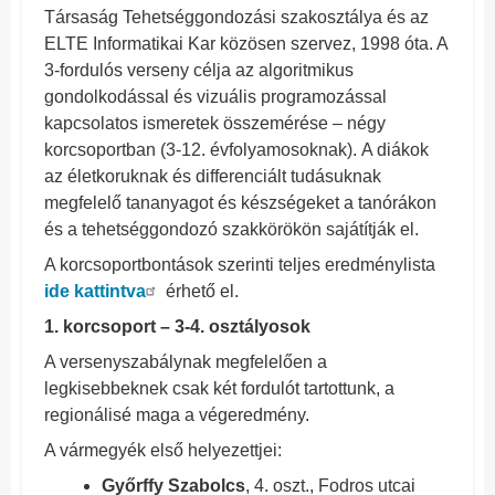
Társaság Tehetséggondozási szakosztálya és az
ELTE Informatikai Kar közösen szervez, 1998 óta. A
3-fordulós verseny célja az algoritmikus
gondolkodással és vizuális programozással
kapcsolatos ismeretek összemérése – négy
korcsoportban (3-12. évfolyamosoknak).
A diákok
az életkoruknak és differenciált tudásuknak
megfelelő tananyagot és készségeket a tanórákon
és a tehetséggondozó szakkörökön sajátítják el.
A korcsoportbontások szerinti teljes eredménylista
ide kattintva
érhető el.
1. korcsoport – 3-4. osztályosok
A versenyszabálynak megfelelően a
legkisebbeknek csak két fordulót tartottunk, a
regionálisé maga a végeredmény.
A vármegyék első helyezettjei:
Győrffy Szabolcs
, 4. oszt., Fodros utcai