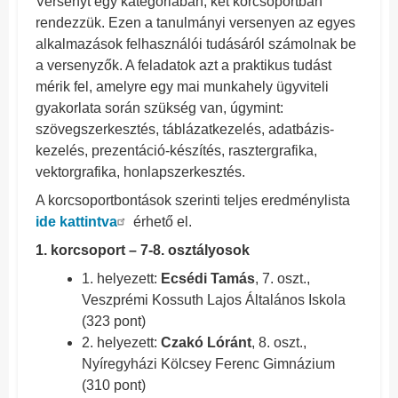
Versenyt egy kategóriában, két korcsoportban
rendezzük. Ezen a tanulmányi versenyen az egyes
alkalmazások felhasználói tudásáról számolnak be
a versenyzők. A feladatok azt a praktikus tudást
mérik fel, amelyre egy mai munkahely ügyviteli
gyakorlata során szükség van, úgymint:
szövegszerkesztés, táblázatkezelés, adatbázis-
kezelés, prezentáció-készítés, rasztergrafika,
vektorgrafika, honlapszerkesztés.
A korcsoportbontások szerinti teljes eredménylista
ide kattintva
érhető el.
1. korcsoport – 7-8. osztályosok
1. helyezett:
Ecsédi Tamás
, 7. oszt.,
Veszprémi Kossuth Lajos Általános Iskola
(323 pont)
2. helyezett:
Czakó Lóránt
, 8. oszt.,
Nyíregyházi Kölcsey Ferenc Gimnázium
(310 pont)