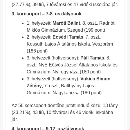
(27,77%), 39 fiú, 7 fővárosi és 47 vidéki iskolába jár.
3. korcsoport – 7-8. osztályosok
1. helyezett:
Maróti Bálint
, 8. oszt., Radnóti
Miklós Gimnázium, Szeged (199 pont)
2. helyezett:
Ecsédi Tamás
, 7. oszt.,
Kossuth Lajos Általános Iskola, Veszprém
(186 pont)
3. helyezett (holtverseny):
Páll Tamás
, 8.
oszt., NyE Eötvös József Általános Iskola és
Gimnázium, Nyíregyháza (180 pont)
3. helyezett (holtverseny):
Vukics Simon
Zétény
, 7. oszt., Batthyány Lajos
Gimnázium, Nagykanizsa (180 pont)
Az 56 korcsoport-döntőbe jutott induló közül 13 lány
(23,21%), 43 fiú, 10 fővárosi és 46 vidéki iskolába
jár.
4. korcsoport – 9-12. osztályosok