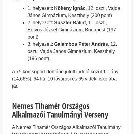
1. helyezett:
Kökény Ignác
, 12. oszt., Vajda
János Gimnázium, Keszthely (200 pont)
2. helyezett:
Suszter Bálint
, 11. oszt.,
Eötvös József Gimnázium, Budapest (197
pont)
3. helyezett:
Galambos Péter András
, 12.
oszt., Vajda János Gimnázium, Keszthely
(196 pont)
A 75 korcsoport-döntőbe jutott induló közül 11 lány
(14,66%), 64 fiú, 10 fővárosi és 65 vidéki iskolába
jár.
Nemes Tihamér Országos
Alkalmazói Tanulmányi Verseny
A Nemes Tihamér Országos Alkalmazói Tanulmányi