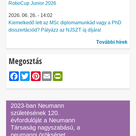
RoboCup Junior 2026
2026. 06. 26. - 14:02
Kiemelkedő lett az MSc diplomamunkád vagy a PhD
disszertációd? Pályázz az NJSZT új díjára!
További hírek
Megosztás
Facebook
Twitter
Pinterest
Email
PrintFriendly
2023-ban Neumann
születésének 120.
évfordulóját a Neumann
Társaság nagyszabású, a
neumanni örökséget