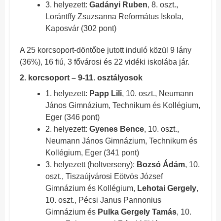
3. helyezett:
Gadányi Ruben
, 8. oszt.,
Lorántffy Zsuzsanna Református Iskola,
Kaposvár (302 pont)
A 25 korcsoport-döntőbe jutott induló közül 9 lány
(36%), 16 fiú, 3 fővárosi és 22 vidéki iskolába jár.
2. korcsoport – 9-11. osztályosok
1. helyezett:
Papp Lili
, 10. oszt., Neumann
János Gimnázium, Technikum és Kollégium,
Eger (346 pont)
2. helyezett:
Gyenes Bence
, 10. oszt.,
Neumann János Gimnázium, Technikum és
Kollégium, Eger (341 pont)
3. helyezett (holtverseny):
Bozsó Ádám
, 10.
oszt., Tiszaújvárosi Eötvös József
Gimnázium és Kollégium,
Lehotai Gergely
,
10. oszt., Pécsi Janus Pannonius
Gimnázium és
Pulka Gergely Tamás
, 10.