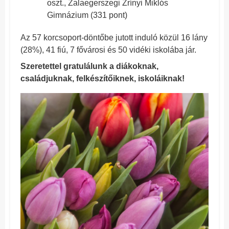
oszt., Zalaegerszegi Zrínyi Miklós
Gimnázium (331 pont)
Az 57 korcsoport-döntőbe jutott induló közül 16 lány
(28%), 41 fiú, 7 fővárosi és 50 vidéki iskolába jár.
Szeretettel gratulálunk a diákoknak,
családjuknak, felkészítőiknek, iskoláiknak!