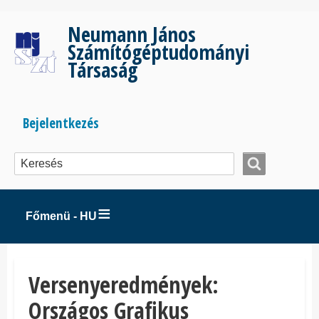
Ugrás
a
Neumann János
tartalomra
Számítógéptudományi
Társaság
Bejelentkezés
Bejelentkezés
menüje
Főmenü - HU
Versenyeredmények:
Országos Grafikus