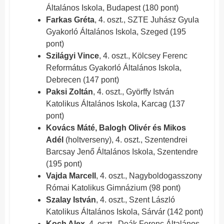
Általános Iskola, Budapest (180 pont)
Farkas Gréta
, 4. oszt., SZTE Juhász Gyula
Gyakorló Általános Iskola, Szeged (195
pont)
Szilágyi Vince
, 4. oszt., Kölcsey Ferenc
Református Gyakorló Általános Iskola,
Debrecen (147 pont)
Paksi Zoltán
, 4. oszt., Györffy István
Katolikus Általános Iskola, Karcag (137
pont)
Kovács Máté, Balogh Olivér és Mikos
Adél
(holtverseny), 4. oszt., Szentendrei
Barcsay Jenő Általános Iskola, Szentendre
(195 pont)
Vajda Marcell
, 4. oszt., Nagyboldogasszony
Római Katolikus Gimnázium (98 pont)
Szalay István
, 4. oszt., Szent László
Katolikus Általános Iskola, Sárvár (142 pont)
Koch Alex
, 4. oszt., Deák Ferenc Általános