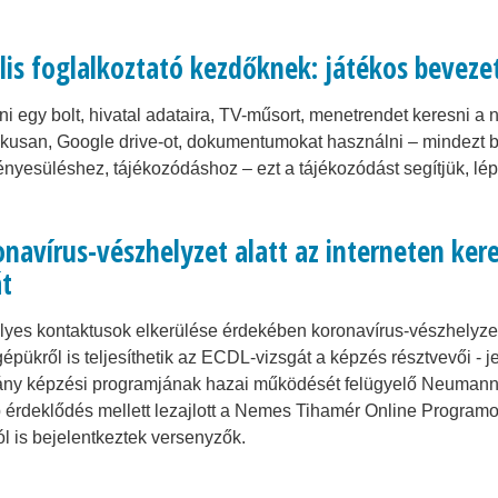
lis foglalkoztató kezdőknek: játékos bevezet
i egy bolt, hivatal adataira, TV-műsort, menetrendet keresni a n
ikusan, Google drive-ot, dokumentumokat használni – mindezt bi
ényesüléshez, tájékozódáshoz – ezt a tájékozódást segítjük, lép
navírus-vészhelyzet alatt az interneten keres
át
yes kontaktusok elkerülése érdekében koronavírus-vészhelyzet 
épükről is teljesíthetik az ECDL-vizsgát a képzés résztvevői - 
ány képzési programjának hazai működését felügyelő Neumann 
érdeklődés mellett lezajlott a Nemes Tihamér Online Programo
l is bejelentkeztek versenyzők.