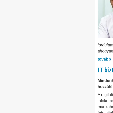
fordulato
ahogyan 
tovább
IT bi
Mindenk
hozzáfé
A digita
infokomm
munkahel
érintette