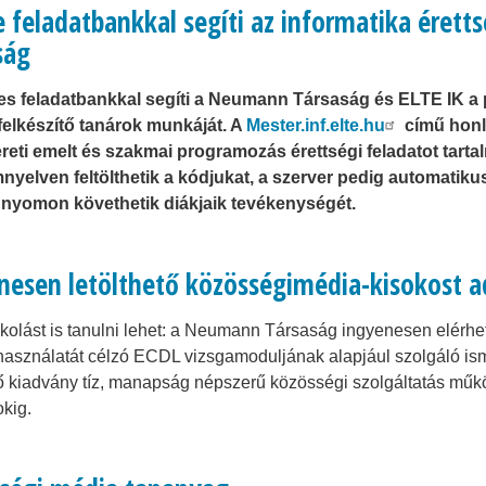
e feladatbankkal segíti az informatika éret
ság
tes feladatbankkal segíti a Neumann Társaság és ELTE IK a p
felkészítő tanárok munkáját. A
Mester.inf.elte.hu
című honl
reti emelt és szakmai programozás érettségi feladatot tarta
nyelven feltölthetik a kódjukat, a szerver pedig automatiku
 nyomon követhetik diákjaik tevékenységét.
nesen letölthető közösségimédia-kisokost 
jkolást is tanulni lehet: a Neumann Társaság ingyenesen elérhe
használatát célzó ECDL vizsgamoduljának alapjául szolgáló ism
tő kiadvány tíz, manapság népszerű közösségi szolgáltatás mű
kig.