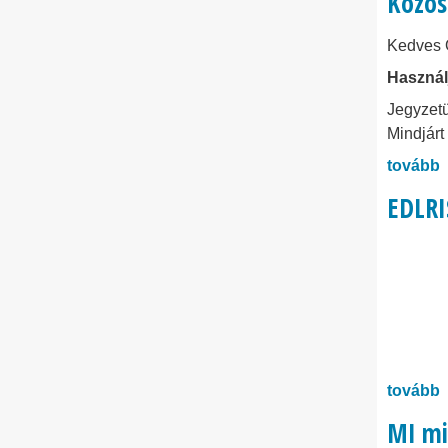
Közös
Kedves 
Használj
Jegyzet
Mindjárt
tovább
EDLRI
tovább
MI mi