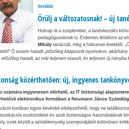
tovább
Örülj a változatosnak! – új tan
Holnap itt a szeptember, a tanévkezdés kihí
pedagógusoknak is. Érdemes felidézni az el
Mihály
tanácsát, még a hatvanas évekből: „
Ö
któl!
” Ő sosem haladt „
előzőleg kitaposott nyomokon, akárhány 
előzőleg haladt, az már teljesen elavult, és teljesen új irányba k
ztonság közérthetően: új, ingyenes tankönyv
i számára ingyenesen elérhető, az IT biztonsági alapismere
rhetővé elektronikus formában a Neumann János Számítóg
lizáció korában egyre kevésbé elképzelhető, hogy ne találkozzu
unikációs eszközökkel és azok biztonságos használatának kö
y, ezek között a sérülékenység szempontjából különösen kritik
k.