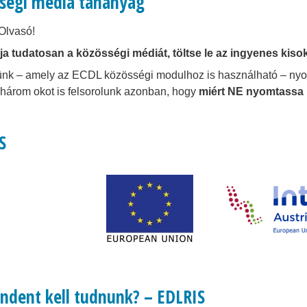
ségi média tananyag
Olvasó!
a tudatosan a közösségi médiát, töltse le az ingyenes kiso
ünk – amely az ECDL közösségi modulhoz is használható – nyo
 három okot is felsorolunk azonban, hogy
miért NE nyomtassa 
S
ndent kell tudnunk? – EDLRIS