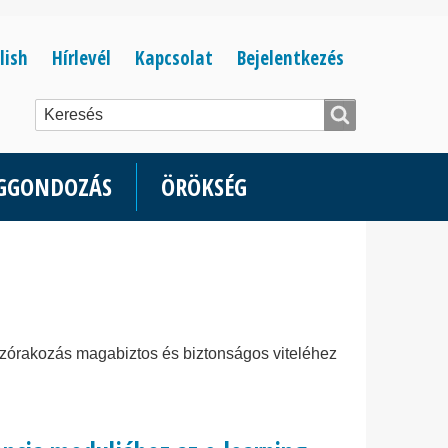
Bejelentkezés
lish
Hírlevél
Kapcsolat
Bejelentkezés
menüje
ÉGGONDOZÁS
ÖRÖKSÉG
, szórakozás magabiztos és biztonságos viteléhez