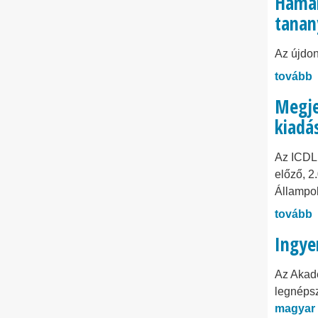
Hamar
tanan
Az újdon
tovább
Megjel
kiadá
Az ICDL 
előző, 2
Állampol
tovább
Ingye
Az Akadé
legnépsz
magyar