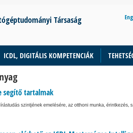
Eng
tógéptudományi Társaság
ICDL, DIGITÁLIS KOMPETENCIÁK
TEHETS
nyag
e segítő tartalmak
s írástudás szintjének emelésére, az otthoni munka, érintkezés