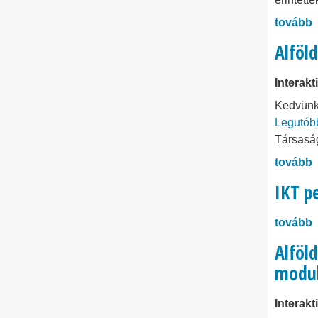
tovább
Alföld
Interakt
Kedvünk 
Legutób
Társaság
tovább
IKT p
tovább
Alföl
modul
Interakt