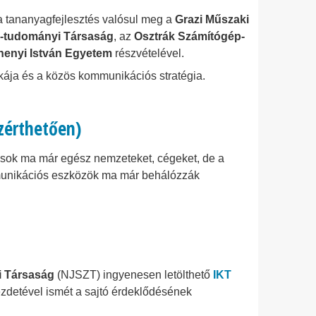
ia tananyagfejlesztés valósul meg a
Grazi Műszaki
-tudományi Társaság
, az
Osztrák Számítógép-
henyi István Egyetem
részvételével.
tikája és a közös kommunikációs stratégia.
özérthetően)
dások ma már egész nemzeteket, cégeket, de a
mmunikációs eszközök ma már behálózzák
i Társaság
(NJSZT) ingyenesen letölthető
IKT
zdetével ismét a sajtó érdeklődésének