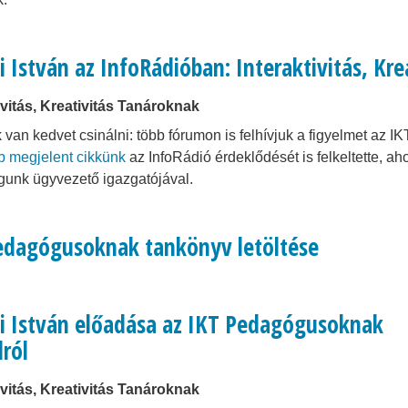
i István az InfoRádióban: Interaktivitás, Kr
ivitás, Kreativitás Tanároknak
van kedvet csinálni: több fórumon is felhívjuk a figyelmet az 
b megjelent cikkünk
az InfoRádió érdeklődését is felkeltette, aho
unk ügyvezető igazgatójával.
edagógusoknak tankönyv letöltése
di István előadása az IKT Pedagógusoknak
ról
ivitás, Kreativitás Tanároknak