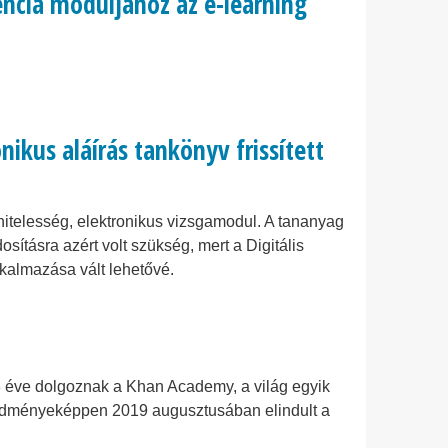
ncia moduljához az e-learning
nikus aláírás tankönyv frissített
hitelesség, elektronikus vizsgamodul. A tananyag
osításra azért volt szükség, mert a Digitális
lkalmazása vált lehetővé.
 3 éve dolgoznak a Khan Academy, a világ egyik
redményeképpen 2019 augusztusában elindult a