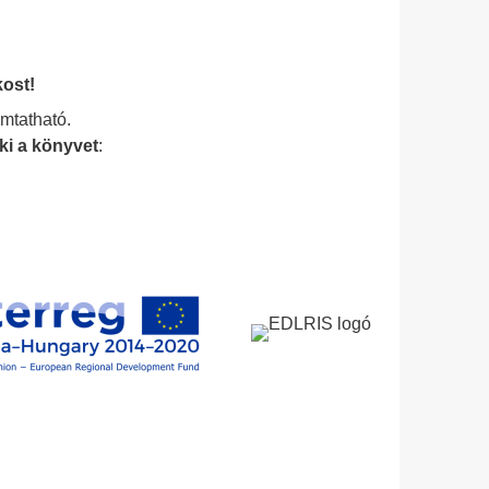
kost!
mtatható.
ki a könyvet
: