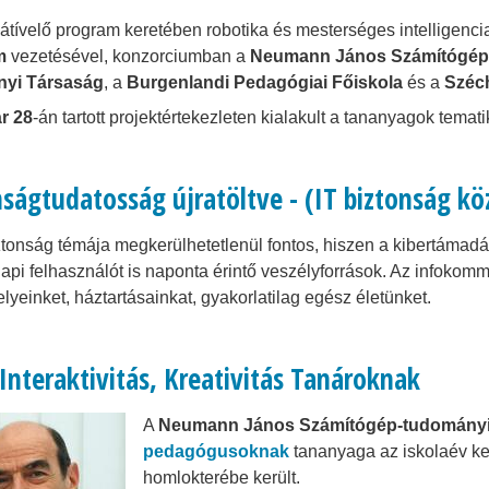
átívelő program keretében robotika és mesterséges intelligenc
m
vezetésével, konzorciumban a
Neumann János Számítógép
yi Társaság
, a
Burgenlandi Pedagógiai Főiskola
és a
Széc
r 28
-án tartott projektértekezleten kialakult a tananyagok tema
nságtudatosság újratöltve - (IT biztonság k
ztonság témája megkerülhetetlenül fontos, hiszen a kibertáma
pi felhasználót is naponta érintő veszélyforrások. Az infoko
yeinket, háztartásainkat, gyakorlatilag egész életünket.
Interaktivitás, Kreativitás Tanároknak
A
Neumann János Számítógép-tudomány
pedagógusoknak
tananyaga az iskolaév ke
homlokterébe került.