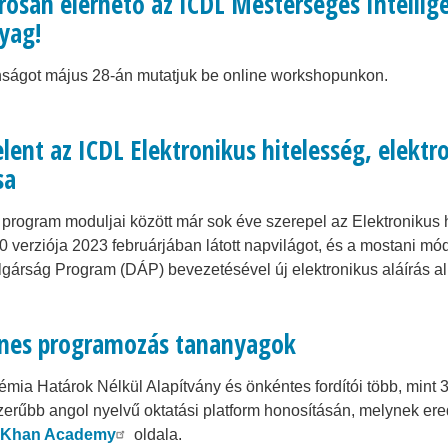
osan elérhető az ICDL Mesterséges Intellige
yag!
ságot május 28-án mutatjuk be online workshopunkon.
ent az ICDL Elektronikus hitelesség, elektro
sa
program moduljai között már sok éve szerepel az Elektronikus 
.0 verziója 2023 februárjában látott napvilágot, és a mostani mód
gárság Program (DÁP) bevezetésével új elektronikus aláírás a
nes programozás tananyagok
mia Határok Nélkül Alapítvány és önkéntes fordítói több, mint
erűbb angol nyelvű oktatási platform honosításán, melynek e
 Khan Academy
oldala.