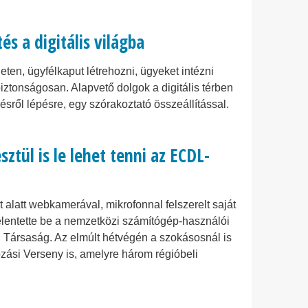
és a digitális világba
eten, ügyfélkaput létrehozni, ügyeket intézni
ztonságosan. Alapvető dolgok a digitális térben
ésről lépésre, egy szórakoztató összeállítással.
ztül is le lehet tenni az ECDL-
alatt webkamerával, mikrofonnal felszerelt saját
jelentette be a nemzetközi számítógép-használói
Társaság. Az elmúlt hétvégén a szokásosnál is
zási Verseny is, amelyre három régióbeli