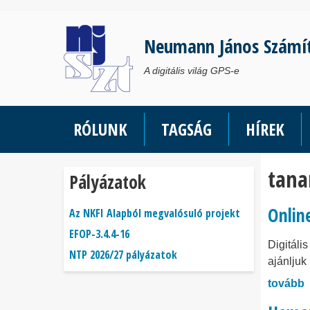
Ugrás
a
Neumann János Számí
tartalomra
A digitális világ GPS-e
RÓLUNK
TAGSÁG
HÍREK
tana
Pályázatok
Onlin
Az NKFI Alapból megvalósuló projekt
EFOP-3.4.4-16
Digitáli
NTP 2026/27 pályázatok
ajánljuk
tovább