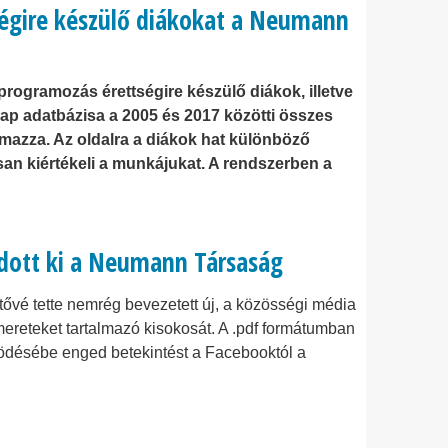
tségire készülő diákokat a Neumann
rogramozás érettségire készülő diákok, illetve
ap adatbázisa a 2005 és 2017 közötti összes
lmazza. Az oldalra a diákok hat különböző
san kiértékeli a munkájukat. A rendszerben a
adott ki a Neumann Társaság
tővé tette nemrég bevezetett új, a közösségi média
ereteket tartalmazó kisokosát. A .pdf formátumban
ködésébe enged betekintést a Facebooktól a