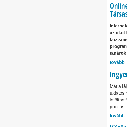
Onlin
Társa
Interne
az őket 
közisme
program
tanárok
tovább
Ingye
Már a lá
tudatos 
letölthe
podcasto
tovább