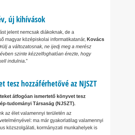
év, új kihívások
vást jelent nemcsak diákoknak, de a
ső magyar középiskolai informatikatanár,
Kovács
rülj a változatosnak, ne ijedj meg a merész
évben szinte kézzelfoghatóan érezte, hogy
ell indulnia
.”
et tesz hozzáférhetővé az NJSZT
teket átfogóan ismertető könyvet tesz
ép-tudományi Társaság (NJSZT).
nk az élet valamennyi területén az
vetelményével: ma már gyakorlatilag valamennyi
us közszolgálati, kormányzati munkahelyek is