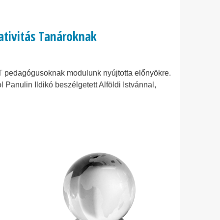
eativitás Tanároknak
IKT pedagógusoknak modulunk nyújtotta előnyökre.
l Panulin Ildikó beszélgetett Alföldi Istvánnal,