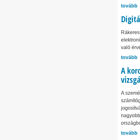
tovább
Digitá
Rákeresn
elektron
való érv
tovább
A koro
vizsg
A személ
számítóg
jogosítv
nagyobb 
országbó
tovább