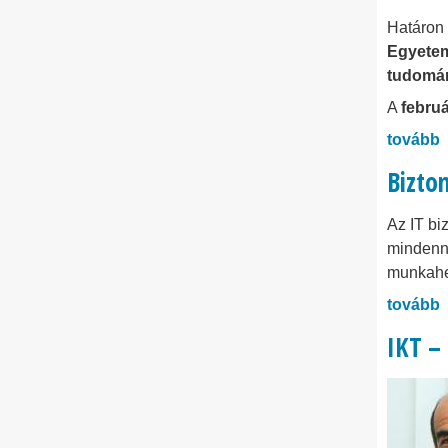
Határon 
Egyete
tudomán
A
februá
tovább
Bizto
Az IT bi
mindenna
munkahel
tovább
IKT – 