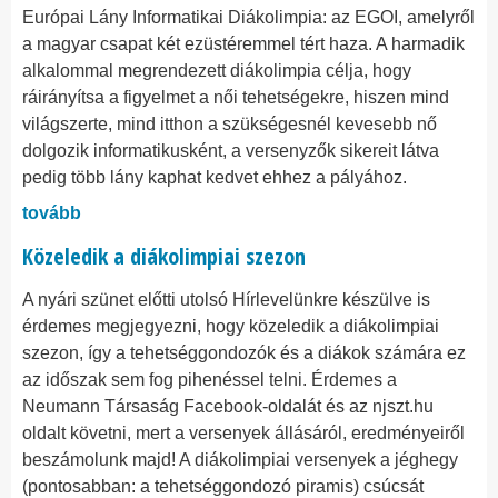
Európai Lány Informatikai Diákolimpia: az EGOI, amelyről
a magyar csapat két ezüstéremmel tért haza. A harmadik
alkalommal megrendezett diákolimpia célja, hogy
ráirányítsa a figyelmet a női tehetségekre, hiszen mind
világszerte, mind itthon a szükségesnél kevesebb nő
dolgozik informatikusként, a versenyzők sikereit látva
pedig több lány kaphat kedvet ehhez a pályához.
tovább
Közeledik a diákolimpiai szezon
​​​​​​​A nyári szünet előtti utolsó Hírlevelünkre készülve is
érdemes megjegyezni, hogy közeledik a diákolimpiai
szezon, így a tehetséggondozók és a diákok számára ez
az időszak sem fog pihenéssel telni. Érdemes a
Neumann Társaság Facebook-oldalát és az njszt.hu
oldalt követni, mert a versenyek állásáról, eredményeiről
beszámolunk majd! A diákolimpiai versenyek a jéghegy
(pontosabban: a tehetséggondozó piramis) csúcsát