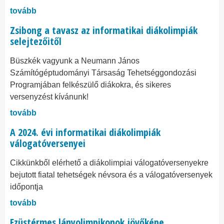
tovább
Zsibong a tavasz az informatikai diákolimpiák
selejtezőitől
Büszkék vagyunk a Neumann János
Számítógéptudományi Társaság Tehetséggondozási
Programjában felkészülő diákokra, és sikeres
versenyzést kívánunk!
tovább
A 2024. évi informatikai diákolimpiák
válogatóversenyei
Cikkünkből elérhető a diákolimpiai válogatóversenyekre
bejutott fiatal tehetségek névsora és a válogatóversenyek
időpontja
tovább
Ezüstérmes lányolimpikonok jövőképe