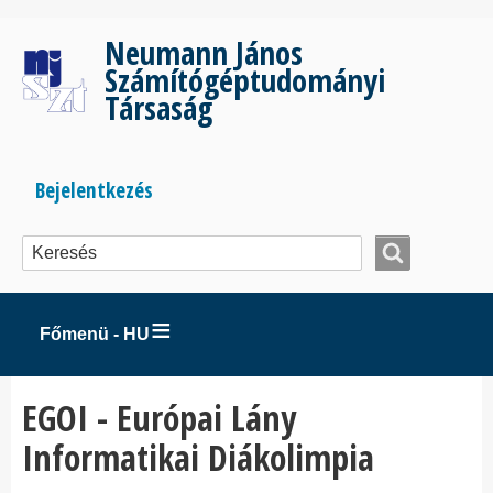
Ugrás
a
Neumann János
tartalomra
Számítógéptudományi
Társaság
Bejelentkezés
Bejelentkezés
menüje
Főmenü - HU
EGOI - Európai Lány
Informatikai Diákolimpia