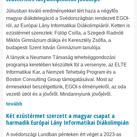
Júliusban kiváló eredményekkel tért haza a négyfős
magyar diákdelegáció a Svédországban rendezett EGOI-
ról, az Európai Lány Informatikai Diákolimpiáról. Ketten is
ezüstérmet szereztek: Fülöp Csilla, a Szegedi Radnóti
Miklós Gimnázium diákja és Keresztély Zsófia, a
budapesti Szent István Gimnázium tanulója.
A lányok a Neumann Társaság tehetséggondozási
programja keretében készültek föl a versenyre, az ELTE
Informatikai Kar, a Nemzeti Tehetség Program és a
Boston Consulting Group támogatásával. Most az
érmesekkel beszélgettünk, EGOI-s élményekről, az oda
vezető útról és a jövőről. Mindannyiunk jövőjéről.
tovább
Két ezüstérmet szerzett a magyar csapat a
harmadik Európai Lány Informatikai Diákolimpián
A svédországi Lundban pénteken ért véget a 2023-as