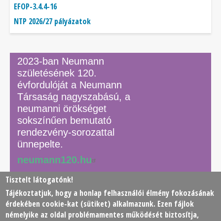
EFOP-3.4.4-16
NTP 2026/27 pályázatok
2023-ban Neumann
születésének 120.
évfordulóját a Neumann
Társaság nagyszabású, a
neumanni örökséget
sokszínűen bemutató
rendezvény-sorozattal
ünnepelte.
neumann120.hu
Tisztelt látogatónk!
Tájékoztatjuk, hogy a honlap felhasználói élmény fokozásának
© 2026 Neumann János Számítógéptudományi Társaság
érdekében
cookie
-kat (sütiket) alkalmazunk. Ezen fájlok
(NJSZT)
némelyike az oldal problémamentes működését biztosítja,