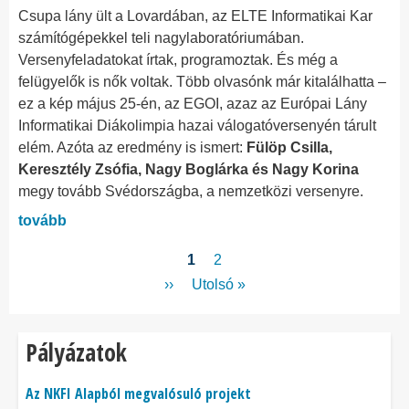
Csupa lány ült a Lovardában, az ELTE Informatikai Kar
számítógépekkel teli nagylaboratóriumában.
Versenyfeladatokat írtak, programoztak. És még a
felügyelők is nők voltak. Több olvasónk már kitalálhatta –
ez a kép május 25-én, az EGOI, azaz az Európai Lány
Informatikai Diákolimpia hazai válogatóversenyén tárult
elém. Azóta az eredmény is ismert:
Fülöp Csilla,
Keresztély Zsófia, Nagy Boglárka és Nagy Korina
megy tovább Svédországba, a nemzetközi versenyre.
tovább
Oldalszámozás
Jelenlegi
1
Page
2
oldal
Következő
››
Utolsó
Utolsó »
oldal
oldal
Pályázatok
Az NKFI Alapból megvalósuló projekt