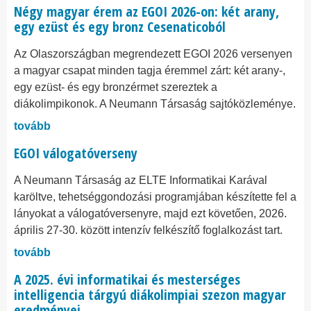
Négy magyar érem az EGOI 2026-on: két arany,
egy ezüst és egy bronz Cesenaticoból
Az Olaszországban megrendezett EGOI 2026 versenyen
a magyar csapat minden tagja éremmel zárt: két arany-,
egy ezüst- és egy bronzérmet szereztek a
diákolimpikonok. A Neumann Társaság sajtóközleménye.
tovább
EGOI válogatóverseny
A Neumann Társaság az ELTE Informatikai Karával
karöltve, tehetséggondozási programjában készítette fel a
lányokat a válogatóversenyre, majd ezt követően, 2026.
április 27-30. között intenzív felkészítő foglalkozást tart.
tovább
A 2025. évi informatikai és mesterséges
intelligencia tárgyú diákolimpiai szezon magyar
eredményei