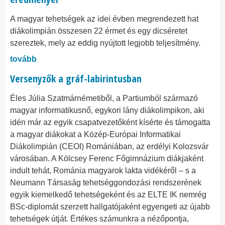
A magyar tehetségek az idei évben megrendezett hat
diákolimpián összesen 22 érmet és egy dicséretet
szereztek, mely az eddig nyújtott legjobb teljesítmény.
tovább
Versenyzők a gráf-labirintusban
Éles Júlia Szatmárnémetiből, a Partiumból származó
magyar informatikusnő, egykori lány diákolimpikon, aki
idén már az egyik csapatvezetőként kísérte és támogatta
a magyar diákokat a Közép-Európai Informatikai
Diákolimpián (CEOI) Romániában, az erdélyi Kolozsvár
városában. A Kölcsey Ferenc Főgimnázium diákjaként
indult tehát, Románia magyarok lakta vidékéről – s a
Neumann Társaság tehetséggondozási rendszerének
egyik kiemelkedő tehetségeként és az ELTE IK nemrég
BSc-diplomát szerzett hallgatójaként egyengeti az újabb
tehetségek útját. Értékes számunkra a nézőpontja,