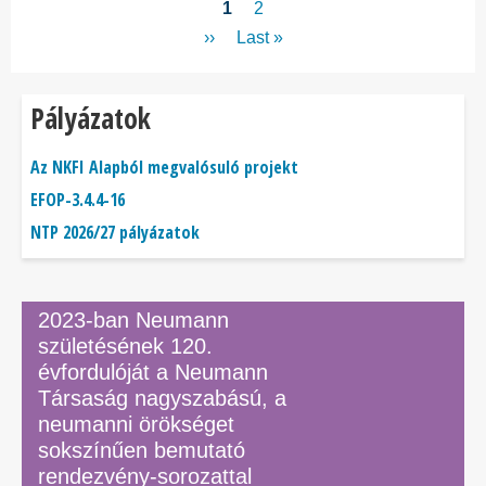
Oldalszámozás
Jelenlegi
1
Page
2
oldal
Következő
››
Utolsó
Last »
oldal
oldal
Pályázatok
Az NKFI Alapból megvalósuló projekt
EFOP-3.4.4-16
NTP 2026/27 pályázatok
2023-ban Neumann
születésének 120.
évfordulóját a Neumann
Társaság nagyszabású, a
neumanni örökséget
sokszínűen bemutató
rendezvény-sorozattal