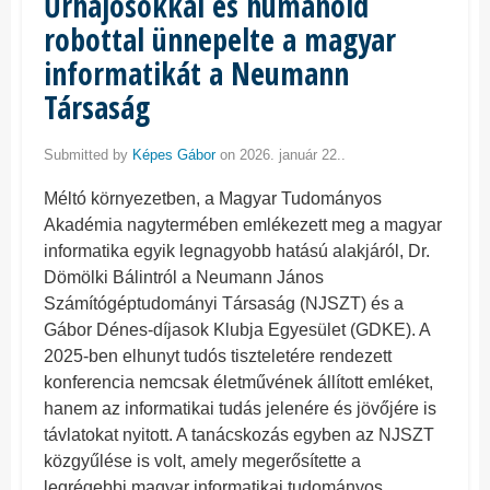
Űrhajósokkal és humanoid
robottal ünnepelte a magyar
informatikát a Neumann
Társaság
Submitted by
Képes Gábor
on 2026. január 22..
Méltó környezetben, a Magyar Tudományos
Akadémia nagytermében emlékezett meg a magyar
informatika egyik legnagyobb hatású alakjáról, Dr.
Dömölki Bálintról a Neumann János
Számítógéptudományi Társaság (NJSZT) és a
Gábor Dénes-díjasok Klubja Egyesület (GDKE). A
2025-ben elhunyt tudós tiszteletére rendezett
konferencia nemcsak életművének állított emléket,
hanem az informatikai tudás jelenére és jövőjére is
távlatokat nyitott. A tanácskozás egyben az NJSZT
közgyűlése is volt, amely megerősítette a
legrégebbi magyar informatikai tudományos