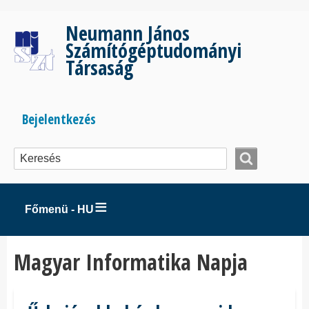
Ugrás
a
Neumann János
tartalomra
Számítógéptudományi
Társaság
Bejelentkezés
Bejelentkezés
menüje
Főmenü - HU
Magyar Informatika Napja