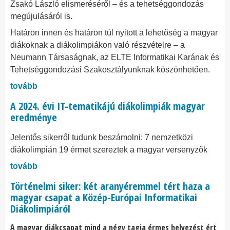
Zsakó László elismeréséről – és a tehetséggondozás
megújulásáról is.
Határon innen és határon túl nyitott a lehetőség a magyar
diákoknak a diákolimpiákon való részvételre – a
Neumann Társaságnak, az ELTE Informatikai Karának és
Tehetséggondozási Szakosztályunknak köszönhetően.
tovább
A 2024. évi IT-tematikájú diákolimpiák magyar
eredménye
Jelentős sikerről tudunk beszámolni: 7 nemzetközi
diákolimpián 19 érmet szereztek a magyar versenyzők
tovább
Történelmi siker: két aranyéremmel tért haza a
magyar csapat a Közép-Európai Informatikai
Diákolimpiáról
A magyar diákcsapat mind a négy tagja érmes helyezést ért