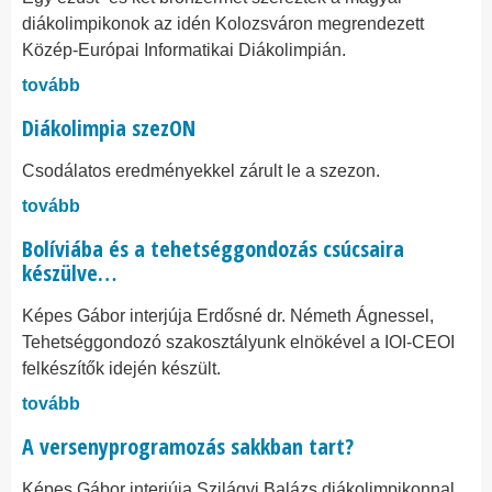
diákolimpikonok az idén Kolozsváron megrendezett
Közép-Európai Informatikai Diákolimpián.
tovább
Diákolimpia szezON
Csodálatos eredményekkel zárult le a szezon.
tovább
Bolíviába és a tehetséggondozás csúcsaira
készülve…
Képes Gábor interjúja Erdősné dr. Németh Ágnessel,
Tehetséggondozó szakosztályunk elnökével a IOI-CEOI
felkészítők idején készült.
tovább
A versenyprogramozás sakkban tart?
Képes Gábor interjúja Szilágyi Balázs diákolimpikonnal,