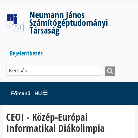
Ugrás
a
Neumann János
tartalomra
Számítógéptudományi
Társaság
Bejelentkezés
Bejelentkezés
menüje
Főmenü - HU
CEOI - Közép-Európai
Informatikai Diákolimpia