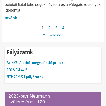
bejutott fiatal tehetségek névsora és a válogatóversenyek
időpontja
tovább
Oldalszámozás
Jelenlegi
1
Page
2
Page
3
Page
4
oldal
Következő
››
Utolsó
Utolsó »
oldal
oldal
Pályázatok
Az NKFI Alapból megvalósuló projekt
EFOP-3.4.4-16
NTP 2026/27 pályázatok
2023-ban Neumann
születésének 120.