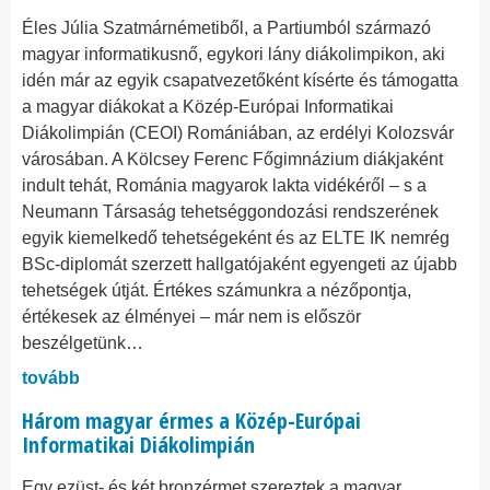
Éles Júlia Szatmárnémetiből, a Partiumból származó
magyar informatikusnő, egykori lány diákolimpikon, aki
idén már az egyik csapatvezetőként kísérte és támogatta
a magyar diákokat a Közép-Európai Informatikai
Diákolimpián (CEOI) Romániában, az erdélyi Kolozsvár
városában. A Kölcsey Ferenc Főgimnázium diákjaként
indult tehát, Románia magyarok lakta vidékéről – s a
Neumann Társaság tehetséggondozási rendszerének
egyik kiemelkedő tehetségeként és az ELTE IK nemrég
BSc-diplomát szerzett hallgatójaként egyengeti az újabb
tehetségek útját. Értékes számunkra a nézőpontja,
értékesek az élményei – már nem is először
beszélgetünk…
tovább
Három magyar érmes a Közép-Európai
Informatikai Diákolimpián
Egy ezüst- és két bronzérmet szereztek a magyar