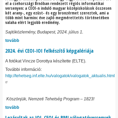
el a csehországi Brnóban rendezett régiós informatikai
versenyen: a CEOI-n induló magyar középiskolások összesen
két arany-, egy ezüst- és egy bronzérmet szereztek, ami a
több mint harminc éve zajló megmérettetés történetében
valaha elért legjobb eredmény.
Sajtóközlemény, Budapest, 2024. július 1.
tovább
2024. évi CEOI-IOI felkészítő képgalériája
A fotókat Vincze Dorottya készítette (ELTE).
További információ:
http://tehetseg.inf.elte.hu/valogatok/valogatok_aktualis.html
Köszönjük, Nemzeti Tehetség Program – 1823!
tovább
Lezárultak az IOI, CEOI és RMI válogatóversenyek