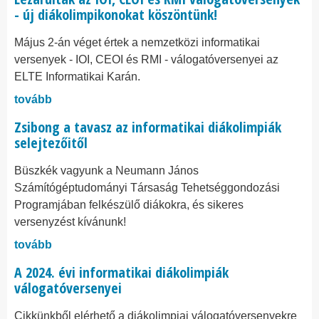
- új diákolimpikonokat köszöntünk!
Május 2-án véget értek a nemzetközi informatikai
versenyek - IOI, CEOI és RMI - válogatóversenyei az
ELTE Informatikai Karán.
tovább
Zsibong a tavasz az informatikai diákolimpiák
selejtezőitől
Büszkék vagyunk a Neumann János
Számítógéptudományi Társaság Tehetséggondozási
Programjában felkészülő diákokra, és sikeres
versenyzést kívánunk!
tovább
A 2024. évi informatikai diákolimpiák
válogatóversenyei
Cikkünkből elérhető a diákolimpiai válogatóversenyekre