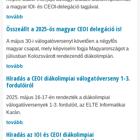
a magyar IOI- és CEOI-delegáció tagjával.
tovább
Összeállt a 2025-ös magyar CEOI delegáció is!
A május 30-i válogatóversenyt követően a négyfős
magyar csapat, mely képviselni fogja Magyarországot a
júliusban Kolozsvárott rendezendő diákolimpián.
tovább
Híradás a CEOI diákolimpiai válogatóverseny 1-3.
fordulóiról
2025. május 16-17-én rendezték a diákolimpiai
válogatóversenyek 1-3. fordulóit, az ELTE Informatikai
Karán.
tovább
Híradás az IOI és CEOI diákolimpiai