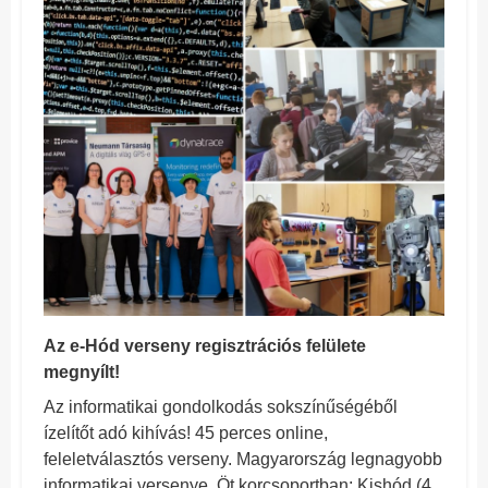
Az e-Hód verseny regisztrációs felülete
megnyílt!
Az informatikai gondolkodás sokszínűségéből
ízelítőt
adó
kihívás! 45 perces online,
feleletválasztós verseny. Magyarország legnagyobb
informatikai versenye.
Öt korcsoportban: Kishód (4.