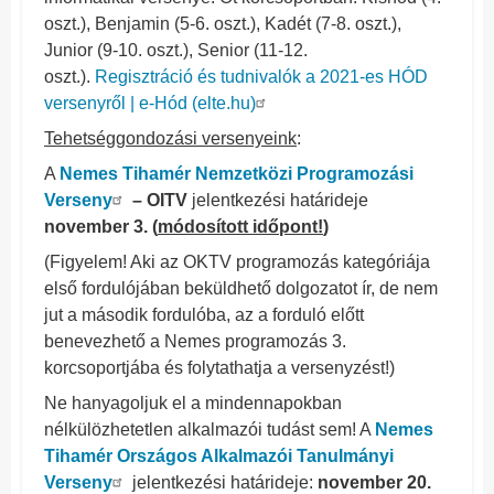
oszt.), Benjamin (5-6. oszt.), Kadét (7-8. oszt.),
Junior (9-10. oszt.), Senior (11-12.
oszt.).
Regisztráció és tudnivalók a 2021-es HÓD
versenyről | e-Hód (elte.hu)
Tehetséggondozási versenyeink
:
A
Nemes Tihamér Nemzetközi Programozási
Verseny
– OITV
jelentkezési határideje
november 3. (
módosított időpont!
)
(Figyelem! Aki az OKTV programozás kategóriája
első fordulójában beküldhető dolgozatot ír, de nem
jut a második fordulóba, az a forduló előtt
benevezhető a Nemes programozás 3.
korcsoportjába és folytathatja a versenyzést!)
Ne hanyagoljuk el a mindennapokban
nélkülözhetetlen alkalmazói tudást sem! A
Nemes
Tihamér Országos Alkalmazói Tanulmányi
Verseny
jelentkezési határideje:
november 20.