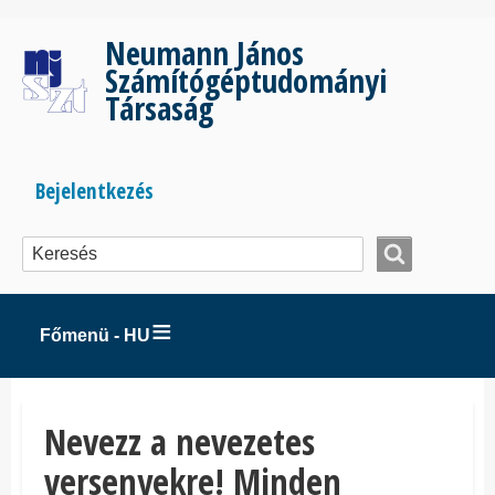
Ugrás
a
Neumann János
tartalomra
Számítógéptudományi
Társaság
Bejelentkezés
Bejelentkezés
menüje
Főmenü - HU
Nevezz a nevezetes
versenyekre! Minden