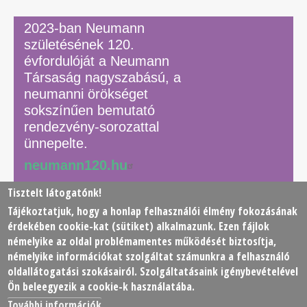
2023-ban Neumann
születésének 120.
évfordulóját a Neumann
Társaság nagyszabású, a
neumanni örökséget
sokszínűen bemutató
rendezvény-sorozattal
ünnepelte.
neumann120.hu
Tisztelt látogatónk!
Tájékoztatjuk, hogy a honlap felhasználói élmény fokozásának
© 2026 Neumann János Számítógéptudományi Társaság
érdekében
cookie
-kat (sütiket) alkalmazunk. Ezen fájlok
(NJSZT)
némelyike az oldal problémamentes működését biztosítja,
némelyike információkat szolgáltat számunkra a felhasználó
Footer
oldallátogatási szokásairól. Szolgáltatásaink igénybevételével
Adatkezelési tájékoztató
Impresszum
Kapcsolat
Ön beleegyezik a cookie-k használatába.
menu
További információk