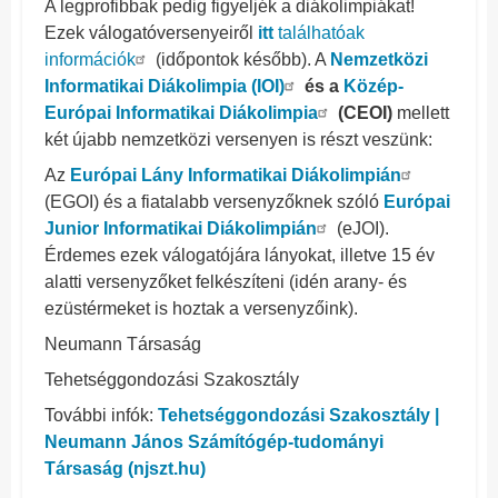
A legprofibbak pedig figyeljék a diákolimpiákat!
Ezek válogatóversenyeiről
itt
találhatóak
információk
(időpontok később). A
Nemzetközi
Informatikai Diákolimpia (IOI)
és a
Közép-
Európai Informatikai Diákolimpia
(CEOI)
mellett
két újabb nemzetközi versenyen is részt veszünk:
Az
Európai Lány Informatikai Diákolimpián
(EGOI) és a fiatalabb versenyzőknek szóló
Európai
Junior Informatikai Diákolimpián
(eJOI).
Érdemes ezek válogatójára lányokat, illetve 15 év
alatti versenyzőket felkészíteni (idén arany- és
ezüstérmeket is hoztak a versenyzőink).
Neumann Társaság
Tehetséggondozási Szakosztály
További infók:
Tehetséggondozási Szakosztály |
Neumann János Számítógép-tudományi
Társaság (njszt.hu)