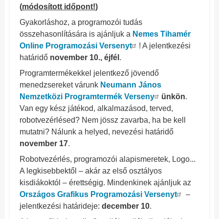
(
módosított időpont!
)
Gyakorláshoz, a programozói tudás
összehasonlítására is ajánljuk a
Nemes Tihamér
Online Programozási Versenyt
! A jelentkezési
határidő
november 10., éjfél
.
Programtermékekkel jelentkező jövendő
menedzsereket várunk
Neumann János
Nemzetközi Programtermék Verseny
ünkön
.
Van egy kész játékod, alkalmazásod, terved,
robotvezérlésed? Nem jössz zavarba, ha be kell
mutatni? Nálunk a helyed, nevezési határidő
november 17
.
Robotvezérlés, programozói alapismeretek, Logo...
A legkisebbektől – akár az első osztályos
kisdiákoktól – érettségig. Mindenkinek ajánljuk az
Országos Grafikus Programozási Versenyt
–
jelentkezési határideje:
december 10
.