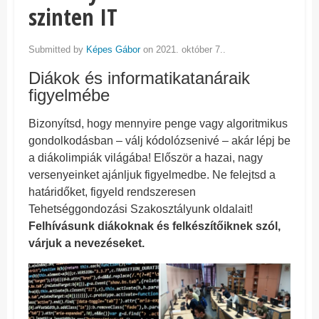
szinten IT
Submitted by
Képes Gábor
on 2021. október 7..
Diákok és informatikatanáraik
figyelmébe
Bizonyítsd, hogy mennyire penge vagy algoritmikus
gondolkodásban – válj kódolózsenivé – akár lépj be
a diákolimpiák világába! Először a hazai, nagy
versenyeinket ajánljuk figyelmedbe. Ne felejtsd a
határidőket, figyeld rendszeresen
Tehetséggondozási Szakosztályunk oldalait!
Felhívásunk diákoknak és felkészítőiknek szól,
várjuk a nevezéseket.