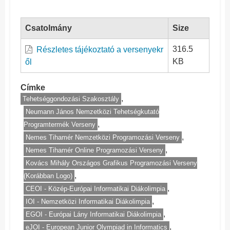
Csatolmány
Size
316.5
Részletes tájékoztató a versenyekr
KB
ől
Címke
Tehetséggondozási Szakosztály
Neumann János Nemzetközi Tehetségkutató
Programtermék Verseny
Nemes Tihamér Nemzetközi Programozási Verseny
Nemes Tihamér Online Programozási Verseny
Kovács Mihály Országos Grafikus Programozási Verseny
(Korábban Logo)
CEOI - Közép-Európai Informatikai Diákolimpia
IOI - Nemzetközi Informatikai Diákolimpia
EGOI - Európai Lány Informatikai Diákolimpia
eJOI - European Junior Olympiad in Informatics