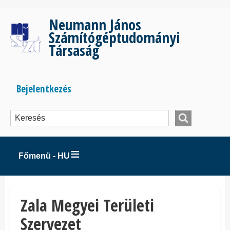
Ugrás
a
Neumann János
tartalomra
Számítógéptudományi
Társaság
Bejelentkezés
Bejelentkezés
menüje
Főmenü - HU
Zala Megyei Területi
Szervezet