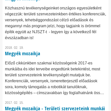
Közhasznú tevékenységeinket országos egyesületként
végezzük: területi szervezeteinkben értékes konferenciák,
versenyek, tehetséggondozást célzó előadások és
megannyi más program jelzi, hogy tagjaink is örömmel
építik együtt az NJSZT-t - legyen így a következő fél
évszázadban is!
2018. 02. 19.
Megyék mozaikja
Előző cikkünkben szakmai közösségeink 2017-es
munkáiba és idei terveibe engedtünk betekintést, most
területi szervezeteink tevékenységét mutatjuk be.
Konferenciák, versenyek, ismeretterjesztő előadások
sora, komoly támogatás a robotikát tanulóknak,
közösségépítés – címszavakban így foglalhatnánk öss…
2017. 02. 15.
Megyék mozaikja - Területi szervezeteink munkái