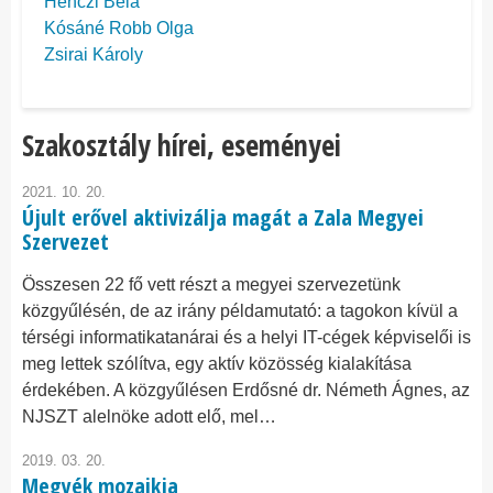
Henczi Béla
Kósáné Robb Olga
Zsirai Károly
Szakosztály hírei, eseményei
2021. 10. 20.
Újult erővel aktivizálja magát a Zala Megyei
Szervezet
Összesen 22 fő vett részt a megyei szervezetünk
közgyűlésén, de az irány példamutató: a tagokon kívül a
térségi informatikatanárai és a helyi IT-cégek képviselői is
meg lettek szólítva, egy aktív közösség kialakítása
érdekében. A közgyűlésen Erdősné dr. Németh Ágnes, az
NJSZT alelnöke adott elő, mel…
2019. 03. 20.
Megyék mozaikja