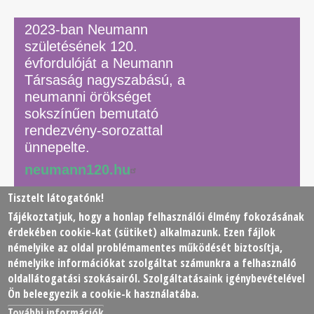
2023-ban Neumann
születésének 120.
évfordulóját a Neumann
Társaság nagyszabású, a
neumanni örökséget
sokszínűen bemutató
rendezvény-sorozattal
ünnepelte.
neumann120.hu
Tisztelt látogatónk!
Tájékoztatjuk, hogy a honlap felhasználói élmény fokozásának
© 2026 Neumann János Számítógéptudományi Társaság
érdekében
cookie
-kat (sütiket) alkalmazunk. Ezen fájlok
(NJSZT)
némelyike az oldal problémamentes működését biztosítja,
némelyike információkat szolgáltat számunkra a felhasználó
Footer
oldallátogatási szokásairól. Szolgáltatásaink igénybevételével
Adatkezelési tájékoztató
Impresszum
Kapcsolat
Ön beleegyezik a cookie-k használatába.
menu
További információk