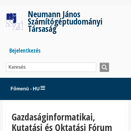
Ugrás
a
Neumann János
tartalomra
Számítógéptudományi
Társaság
Bejelentkezés
Bejelentkezés
menüje
Főmenü - HU
Gazdaságinformatikai,
Kutatási és Oktatási Fórum