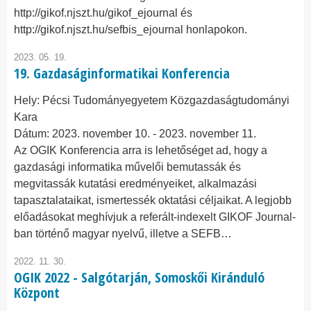
http://gikof.njszt.hu/gikof_ejournal és
http://gikof.njszt.hu/sefbis_ejournal honlapokon.
2023. 05. 19.
19. Gazdaságinformatikai Konferencia
Hely:
Pécsi Tudományegyetem Közgazdaságtudományi
Kara
Dátum:
2023. november 10.
-
2023. november 11.
Az OGIK Konferencia arra is lehetőséget ad, hogy a
gazdasági informatika művelői bemutassák és
megvitassák kutatási eredményeiket, alkalmazási
tapasztalataikat, ismertessék oktatási céljaikat. A legjobb
előadásokat meghívjuk a referált-indexelt GIKOF Journal-
ban történő magyar nyelvű, illetve a SEFB…
2022. 11. 30.
OGIK 2022 - Salgótarján, Somoskői Kiránduló
Központ