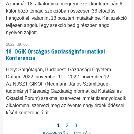
Az immár 18. alkalommal megrendezett konferencián 6
különböző témájú szekcióban összesen 33 előadás
hangzott el, valamint 13 posztert mutattak be. Két szekció
teljesen angolul egy szekció pedig részben angol
nyelven zajlott.
2022. 09. 06.
18. OGIK Országos Gazdaságinformatikai
Konferencia
Hely:
Salgótarján, Budapesti Gazdasági Egyetem
Dátum:
2022. november 11.
-
2022. november 12.
Az NJSZT GIKOF (Neumann János Számítógép-
tudományi Társaság Gazdaságinformatikai Kutatási és
Oktatási Fórum) szakmai szervezet immár tizennyolcadik
alkalommal szervezi meg az évente nagy érdeklődéssel
kísért konferenciáját.
Oldalszámozás
Jelenlegi
1
Page
2
Page
3
oldal
Következő
Következő ›
Utolsó
Utolsó »