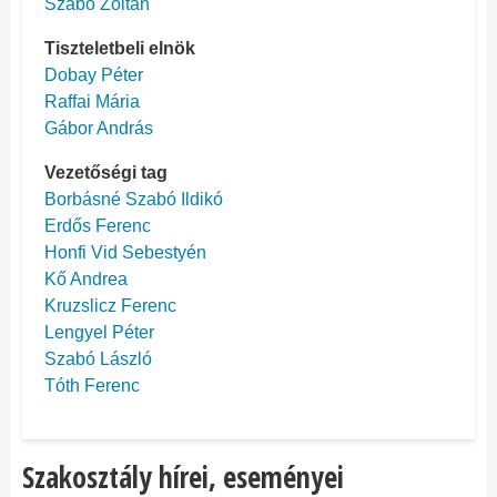
Szabó Zoltán
Tiszteletbeli elnök
Dobay Péter
Raffai Mária
Gábor András
Vezetőségi tag
Borbásné Szabó Ildikó
Erdős Ferenc
Honfi Vid Sebestyén
Kő Andrea
Kruzslicz Ferenc
Lengyel Péter
Szabó László
Tóth Ferenc
Szakosztály hírei, eseményei