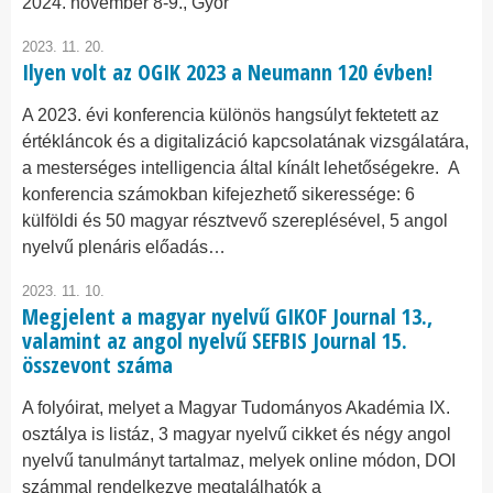
2024. november 8-9., Győr
2023. 11. 20.
Ilyen volt az OGIK 2023 a Neumann 120 évben!
A 2023. évi konferencia különös hangsúlyt fektetett az
értékláncok és a digitalizáció kapcsolatának vizsgálatára,
a mesterséges intelligencia által kínált lehetőségekre. A
konferencia számokban kifejezhető sikeressége: 6
külföldi és 50 magyar résztvevő szereplésével, 5 angol
nyelvű plenáris előadás…
2023. 11. 10.
Megjelent a magyar nyelvű GIKOF Journal 13.,
valamint az angol nyelvű SEFBIS Journal 15.
összevont száma
A folyóirat, melyet a Magyar Tudományos Akadémia IX.
osztálya is listáz, 3 magyar nyelvű cikket és négy angol
nyelvű tanulmányt tartalmaz, melyek online módon, DOI
számmal rendelkezve megtalálhatók a