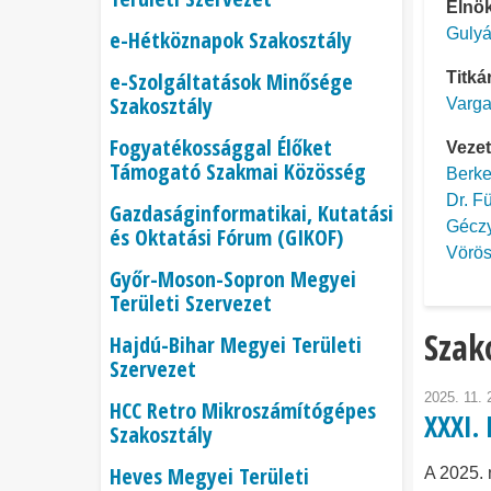
Elnö
Gulyá
e-Hétköznapok Szakosztály
e-Szolgáltatások Minősége
Titká
Szakosztály
Varga
Fogyatékossággal Élőket
Vezet
Támogató Szakmai Közösség
Berke
Dr. F
Gazdaságinformatikai, Kutatási
Géczy
és Oktatási Fórum (GIKOF)
Vörös
Győr-Moson-Sopron Megyei
Területi Szervezet
Szak
Hajdú-Bihar Megyei Területi
Szervezet
2025. 11. 
HCC Retro Mikroszámítógépes
XXXI.
Szakosztály
Heves Megyei Területi
A 2025. 