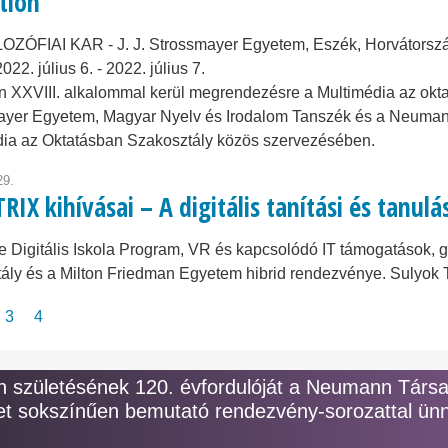
tion
LOZÓFIAI KAR - J. J. Strossmayer Egyetem, Eszék, Horvátorsz
2022. július 6.
-
2022. július 7.
 XXVIII. alkalommal kerül megrendezésre a Multimédia az oktat
ayer Egyetem, Magyar Nyelv és Irodalom Tanszék és a Neuma
dia az Oktatásban Szakosztály közös szervezésében.
29.
IX kihívásai – A digitális tanítási és tanul
 Digitális Iskola Program, VR és kapcsolódó IT támogatások, ga
ály és a Milton Friedman Egyetem hibrid rendezvénye. Sulyok
zámozás
gi
ge
Page
3
Page
4
születésének 120. évfordulóját a Neumann Társ
t sokszínűen bemutató rendezvény-sorozattal ünn