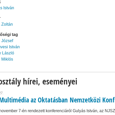
k
s István
r
 Zoltán
őségi tag
 József
üvesi István
 László
 Miklós
osztály hírei, eseményei
27.
 Multimédia az Oktatásban Nemzetközi Konf
november 7-én rendezett konferenciáról Gulyás István, az NJ