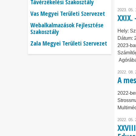
Távérzékelési Szakosztály
2023. 05. 
Vas Megyei Területi Szervezet
XXIX.
Webalkalmazások Fejlesztése
Szakosztály
Hely:
Sz
Dátum:
Zala Megyei Területi Szervezet
2023-ba
Számító
Agórába
2022. 08. 
A mes
2022-ben
Strossm
Multimé
2022. 05. 
XXVII