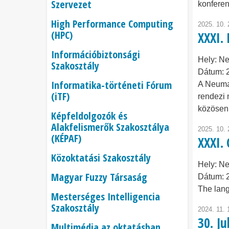
Szervezet
konferen
High Performance Computing
2025. 10. 
(HPC)
XXXI.
Információbiztonsági
Hely:
Ne
Szakosztály
Dátum:
Informatika-történeti Fórum
A Neuma
(iTF)
rendezi 
közösen
Képfeldolgozók és
Alakfelismerők Szakosztálya
2025. 10. 
(KÉPAF)
XXXI.
Közoktatási Szakosztály
Hely:
Ne
Magyar Fuzzy Társaság
Dátum:
The lang
Mesterséges Intelligencia
Szakosztály
2024. 11. 
30. J
Multimédia az oktatásban