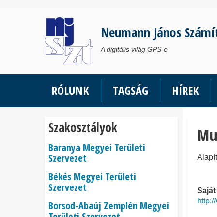
Ugrás
a
Neumann János Számí
tartalomra
A digitális világ GPS-e
RÓLUNK
TAGSÁG
HÍREK
Szakosztályok
Mu
Baranya Megyei Területi
Szervezet
Alapí
Békés Megyei Területi
Szervezet
Saját
http:
Borsod-Abaúj Zemplén Megyei
Területi Szervezet