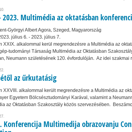
10.
 - 2023. Multimédia az oktatásban konferenc
ent-Györgyi Albert Agora, Szeged, Magyarország
2023. július 6.
-
2023. július 7.
n XXIX. alkalommal kerül megrendezésre a Multimédia az okt
gép-tudományi Társaság Multimédia az Oktatásban Szakosztály
n, Neumann születésének 120. évfordulóján. Az idei szakma
22.
étől az űrkutatásig
 XXVIII. alkalommal került megrendezésre a Multimédia az okt
ayer Egyetem Bölcsésztudományi Karával, valamint a Neuman
dia az Oktatásban Szakosztály közös szervezésében. Beszám
27.
I. Konferencija Multimedija obrazovanju Con