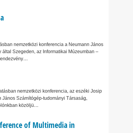
ia
atásban nemzetközi konferencia a Neumann János
 által Szegeden, az Informatikai Múzeumban –
i rendezvény…
atásban nemzetközi konferencia, az eszéki Josip
n János Számítógép-tudományi Társaság,
olónkban közöljü…
ference of Multimedia in