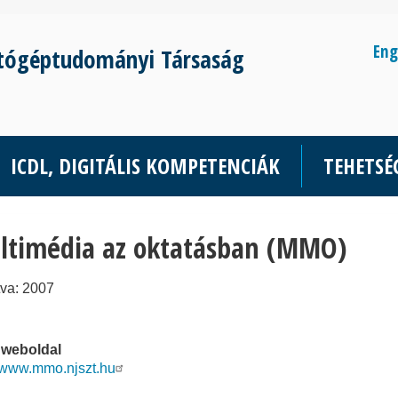
Eng
tógéptudományi Társaság
ICDL, DIGITÁLIS KOMPETENCIÁK
TEHETS
ltimédia az oktatásban (MMO)
tva: 2007
 weboldal
//www.mmo.njszt.hu