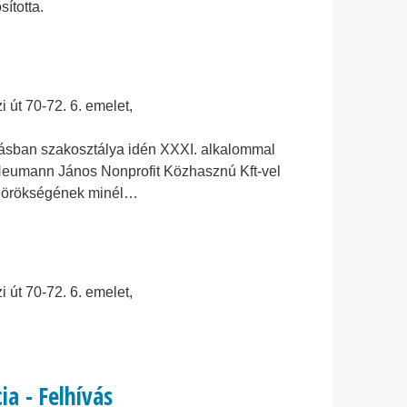
ította.
út 70-72. 6. emelet,
sban szakosztálya idén XXXI. alkalommal
 Neumann János Nonprofit Közhasznú Kft-vel
s örökségének minél…
út 70-72. 6. emelet,
a - Felhívás