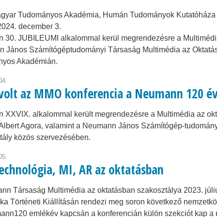
gyar Tudományos Akadémia, Humán Tudományok Kutatóháza (1
2024. december 3.
n 30. JUBILEUMI alkalommal kerül megrendezésre a Multimédia
 János Számítógéptudományi Társaság Multimédia az Oktatásb
yos Akadémián.
04.
 volt az MMO konferencia a Neumann 120 é
 XXVIX. alkalommal került megrendezésre a Multimédia az okt
 Albert Agora, valamint a Neumann János Számítógép-tudomány
tály közös szervezésében.
05.
echnológia, MI, AR az oktatásban
n Társaság Multimédia az oktatásban szakosztálya 2023. júli
ika Történeti Kiállításán rendezi meg soron következő nemzetköz
ann120 emlékév kapcsán a konferencián külön szekciót kap 