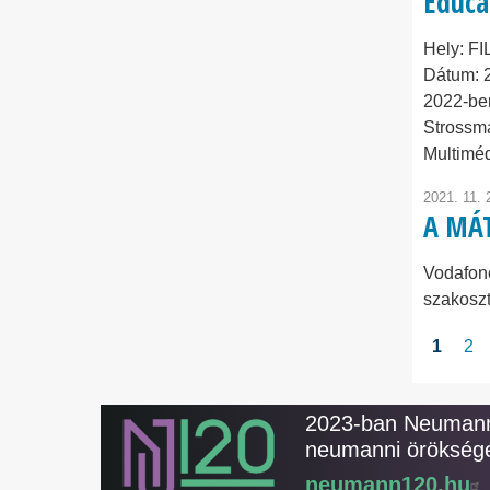
Educa
Hely:
FI
Dátum:
2022-ben
Strossm
Multimé
2021. 11. 
A MÁTR
Vodafone
szakoszt
Oldals
Jelenle
1
Pa
2
oldal
2023-ban Neumann 
neumanni öröksége
neumann120.hu