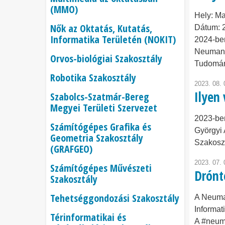
(MMO)
Hely:
Ma
Nők az Oktatás, Kutatás,
Dátum:
Informatika Területén (NOKIT)
2024-be
Neumann
Orvos-biológiai Szakosztály
Tudomán
Robotika Szakosztály
2023. 08. 
Ilyen
Szabolcs-Szatmár-Bereg
Megyei Területi Szervezet
2023-ben
Számítógépes Grafika és
Györgyi
Geometria Szakosztály
Szakosz
(GRAFGEO)
2023. 07. 
Számítógépes Művészeti
Drónt
Szakosztály
Tehetséggondozási Szakosztály
A Neuman
Informat
Térinformatikai és
A #neum