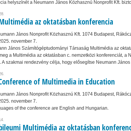
cia helyszínét a Neumann János Közhasznú Nonprofit Kft. biztos
28.
 Multimédia az oktatásban konferencia
umann János Nonprofit Közhasznú Kft. 1074 Budapest, Rákóczi 
2025. november 7.
nn János Számítógéptudományi Társaság Multimédia az oktatá
meg a Multimédia az oktatásban c. nemzetközi konferenciát, a
. A szakmai rendezvény célja, hogy elősegítse Neumann Jáno
26.
 Conference of Multimedia in Education
umann János Nonprofit Közhasznú Kft. 1074 Budapest, Rákóczi 
2025. november 7.
uages of the conference are English and Hungarian.
14.
ubileumi Multimédia az oktatásban konferenci