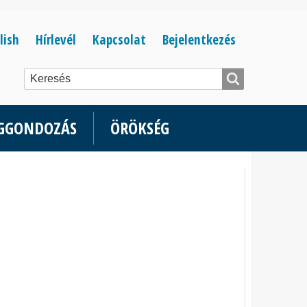
Bejelentkezés
lish
Hírlevél
Kapcsolat
Bejelentkezés
menüje
ÉGGONDOZÁS
ÖRÖKSÉG