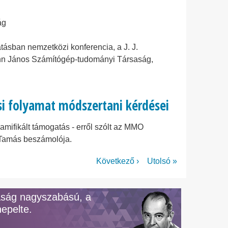
ág
ásban nemzetközi konferencia, a J. J.
nn János Számítógép-tudományi Társaság,
ási folyamat módszertani kérdései
mifikált támogatás - erről szólt az MMO
 Tamás beszámolója.
Következő
Következő ›
Utolsó
Utolsó »
oldal
oldal
aság nagyszabású, a
epelte.