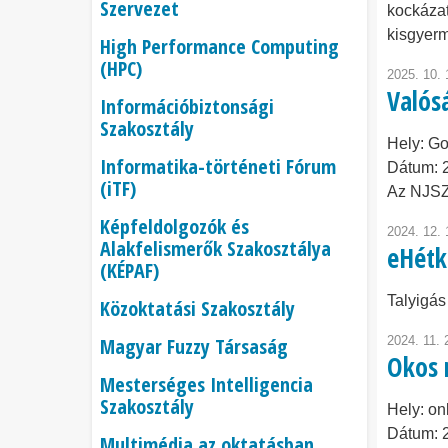
Szervezet
kockázat
kisgyerm
High Performance Computing
(HPC)
2025. 10. 
Valós
Információbiztonsági
Szakosztály
Hely:
Go
Informatika-történeti Fórum
Dátum:
(iTF)
Az NJSZ
Képfeldolgozók és
2024. 12. 
Alakfelismerők Szakosztálya
eHétk
(KÉPAF)
Talyigás
Közoktatási Szakosztály
Magyar Fuzzy Társaság
2024. 11. 
Okos 
Mesterséges Intelligencia
Szakosztály
Hely:
on
Dátum:
Multimédia az oktatásban