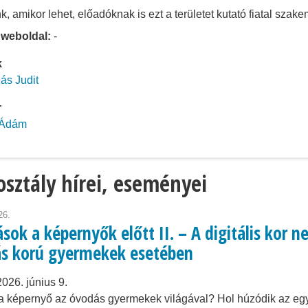
k, amikor lehet, előadóknak is ezt a területet kutató fiatal szak
 weboldal:
-
k
gás Judit
r
 Ádám
osztály hírei, eseményei
26.
ok a képernyők előtt II. – A digitális kor n
s korú gyermekek esetében
2026. június 9.
 a képernyő az óvodás gyermekek világával? Hol húzódik az egye