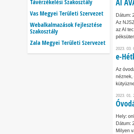
AI AV
Távérzékelési Szakosztály
Vas Megyei Területi Szervezet
Dátum:
Az NJSZT
Webalkalmazások Fejlesztése
az AI te
Szakosztály
péksütem
Zala Megyei Területi Szervezet
2023. 03. 
e-Hét
Az óvodá
néznek, 
kütyüzne
2023. 01. 
Óvodá
Hely:
on
Dátum:
Milyen v