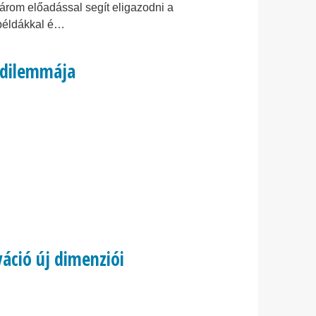
árom előadással segít eligazodni a
 példákkal é…
a dilemmája
áció új dimenziói