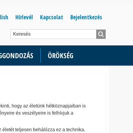
Bejelentkezés
lish
Hírlevél
Kapcsolat
Bejelentkezés
menüje
ÉGGONDOZÁS
ÖRÖKSÉG
kinti, hogy az életünk hétköznapjaiban is
yeire és veszélyeire is felhívjuk a
z életét teljesen behálózza ez a technika.