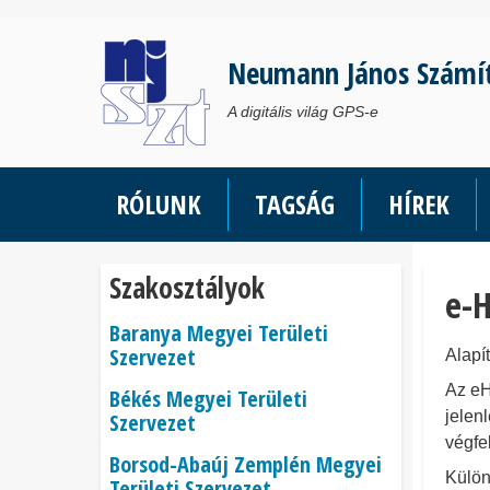
Ugrás
a
Neumann János Számí
tartalomra
A digitális világ GPS-e
RÓLUNK
TAGSÁG
HÍREK
Szakosztályok
e-H
Baranya Megyei Területi
Szervezet
Alapí
Az eH
Békés Megyei Területi
jelen
Szervezet
végfe
Borsod-Abaúj Zemplén Megyei
Külön
Területi Szervezet