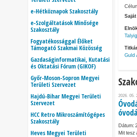
Célun
e-Hétköznapok Szakosztály
Saját
e-Szolgáltatások Minősége
Szakosztály
Elnö
Talyi
Fogyatékossággal Élőket
Támogató Szakmai Közösség
Titká
Guld
Gazdaságinformatikai, Kutatási
és Oktatási Fórum (GIKOF)
Győr-Moson-Sopron Megyei
Szak
Területi Szervezet
Hajdú-Bihar Megyei Területi
2026. 05. 
Óvodás
Szervezet
óvodá
HCC Retro Mikroszámítógépes
Szakosztály
Dátum:
Heves Megyei Területi
Mit tesz