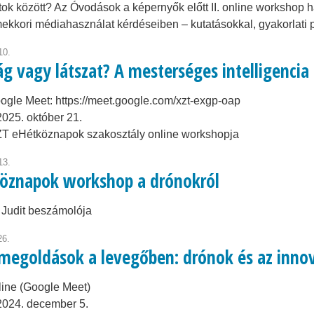
ok között? Az Óvodások a képernyők előtt II. online workshop h
ekkori médiahasználat kérdéseiben – kutatásokkal, gyakorlati
10.
ág vagy látszat? A mesterséges intelligenci
ogle Meet: https://meet.google.com/xzt-exgp-oap
2025. október 21.
T eHétköznapok szakosztály online workshopja
13.
öznapok workshop a drónokról
 Judit beszámolója
26.
megoldások a levegőben: drónok és az innov
line (Google Meet)
2024. december 5.