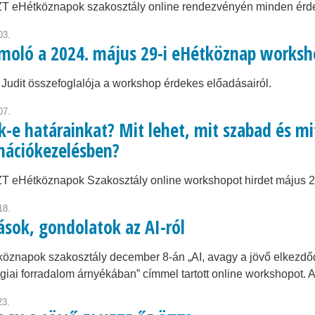
T eHétköznapok szakosztály online rendezvényén minden érdek
03.
moló a 2024. május 29-i eHétköznap worksh
 Judit összefoglalója a workshop érdekes előadásairól.
07.
-e határainkat? Mit lehet, mit szabad és mit
mációkezelésben?
 eHétköznapok Szakosztály online workshopot hirdet május 29
18.
ások, gondolatok az AI-ról
öznapok szakosztály december 8-án „AI, avagy a jövő elkezdő
giai forradalom árnyékában” címmel tartott online workshopot. Az
23.