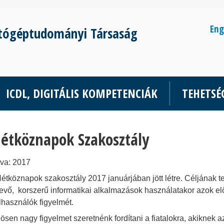
Eng
tógéptudományi Társaság
ICDL, DIGITÁLIS KOMPETENCIÁK
TEHETS
étköznapok Szakosztály
tva: 2017
étköznapok szakosztály 2017 januárjában jött létre. Céljának te
levő, korszerű informatikai alkalmazások használatakor azok előn
lhasználók figyelmét.
ösen nagy figyelmet szeretnénk fordítani a fiatalokra, akiknek a