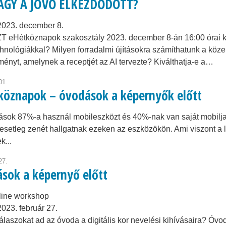
AGY A JÖVŐ ELKEZDŐDÖTT?
2023. december 8.
 eHétköznapok szakosztály 2023. december 8-án 16:00 órai kez
chnológiákkal? Milyen forradalmi újításokra számíthatunk a köz
ényt, amelynek a receptjét az AI tervezte? Kiválthatja-e a…
01.
köznapok – óvodások a képernyők előtt
sok 87%-a használ mobileszközt és 40%-nak van saját mobilja v
esetleg zenét hallgatnak ezeken az eszközökön. Ami viszont a l
k...
27.
sok a képernyő előtt
line workshop
2023. február 27.
álaszokat ad az óvoda a digitális kor nevelési kihívásaira? Ó