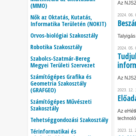
Az NJSZ
(MMO)
2024. 06. 
Nők az Oktatás, Kutatás,
Beszá
Informatika Területén (NOKIT)
Orvos-biológiai Szakosztály
Talyigás
Robotika Szakosztály
2024. 05. 
Tudjuk
Szabolcs-Szatmár-Bereg
infor
Megyei Területi Szervezet
Számítógépes Grafika és
Az NJSZT
Geometria Szakosztály
(GRAFGEO)
2023. 12. 
Előad
Számítógépes Művészeti
Szakosztály
Az eHétk
Tehetséggondozási Szakosztály
technoló
Térinformatikai és
2023. 11. 