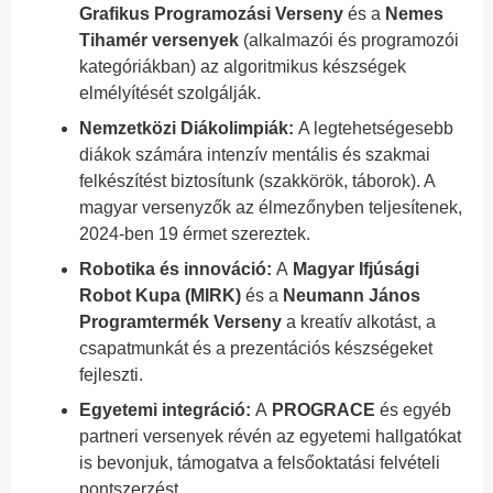
Grafikus Programozási Verseny
és a
Nemes
Tihamér versenyek
(alkalmazói és programozói
kategóriákban) az algoritmikus készségek
elmélyítését szolgálják.
Nemzetközi Diákolimpiák:
A legtehetségesebb
diákok számára intenzív mentális és szakmai
felkészítést biztosítunk (szakkörök, táborok). A
magyar versenyzők az élmezőnyben teljesítenek,
2024-ben 19 érmet szereztek.
Robotika és innováció:
A
Magyar Ifjúsági
Robot Kupa (MIRK)
és a
Neumann János
Programtermék Verseny
a kreatív alkotást, a
csapatmunkát és a prezentációs készségeket
fejleszti.
Egyetemi integráció:
A
PROGRACE
és egyéb
partneri versenyek révén az egyetemi hallgatókat
is bevonjuk, támogatva a felsőoktatási felvételi
pontszerzést.