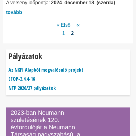
A verseny időpontja:
2024. december 18. (szerda)
tovább
Oldalszámozás
Első
« Első
Előző
‹‹
oldal
oldal
Page
1
Jelenlegi
2
oldal
Pályázatok
Az NKFI Alapból megvalósuló projekt
EFOP-3.4.4-16
NTP 2026/27 pályázatok
2023-ban Neumann
születésének 120.
évfordulóját a Neumann
Társaság nagyszabású, a