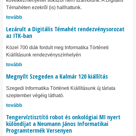
következményével sokszor nem számolunk. A Digitális
Témahéten ezekről (is) hallhattunk.
tovább
Lezárult a Digitális Témahét rendezvénysorozat
az ITK-ban
Közel 700 diák fordult meg Informatika Történeti
Kiállításunk rendezvényszínhelyén
tovább
Megnyílt Szegeden a Kalmár 120 kiállítás
Szegedi Informatika Történeti Kiállításunk új tárlata
szeptember végéig látható.
tovább
Tengervíztisztító robot és onkológiai MI nyert
különdíjat a Neumann János Informatikai
Programtermék Versenyen