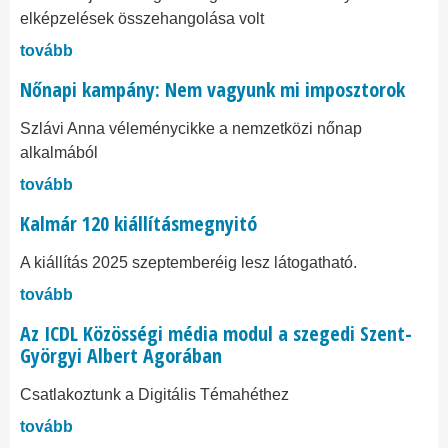
elképzelések összehangolása volt
tovább
Nőnapi kampány: Nem vagyunk mi imposztorok
Szlávi Anna véleménycikke a nemzetközi nőnap
alkalmából
tovább
Kalmár 120 kiállításmegnyitó
A kiállítás 2025 szeptemberéig lesz látogatható.
tovább
Az ICDL Közösségi média modul a szegedi Szent-
Györgyi Albert Agorában
Csatlakoztunk a Digitális Témahéthez
tovább