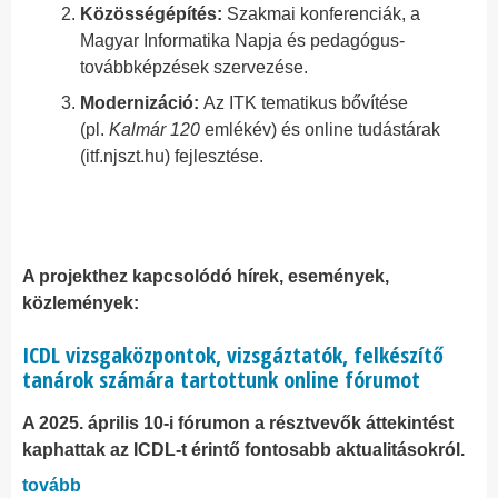
Közösségépítés:
Szakmai konferenciák, a
Magyar Informatika Napja és pedagógus-
továbbképzések szervezése.
Modernizáció:
Az ITK tematikus bővítése
(pl.
Kalmár 120
emlékév) és online tudástárak
(itf.njszt.hu) fejlesztése.
A projekthez kapcsolódó hírek, események,
közlemények:
ICDL vizsgaközpontok, vizsgáztatók, felkészítő
tanárok számára tartottunk online fórumot
A 2025. április 10-i fórumon a résztvevők áttekintést
kaphattak az ICDL-t érintő fontosabb aktualitásokról.
tovább