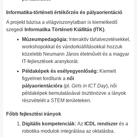
Informatika-történeti értékőrzés és pályaorientáció
A projekt bázisa a világviszonylatban is kiemelkedő
szegedi
Informatika Történeti Kiállítás (ITK)
.
Múzeumpedagógia:
Interaktív tárlatvezetésekkel,
workshopokkal és vándorkiállításokkal hozzuk
közelebb Neumann János életművét és a magyar
IT-fejlesztések aranykorát.
Példaképek és esélyegyenlőség:
Kiemelt
figyelmet fordítunk a
női
pályaorientációra
(pl.
Girls in ICT Day
), női
példaképek bemutatásával ösztönözve a lányok
részvételét a STEM területeken.
Főbb fejlesztési irányok
Digitális kompetenciák:
Az
ICDL rendszer
és a
robotika modulok integrálása az oktatásba.