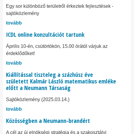
Egy sor különböző területről érkeztek fejlesztések -
sajtóközlemény
tovább
ICDL online konzultációt tartunk
Április 10-én, csütörtökön, 15.00 órától várjuk az
érdeklődőket!
tovább
Kiállítással tiszteleg a százhúsz éve
született Kalmár László matematikus emléke
előtt a Neumann Társaság
Sajtóközlemény (2025.03.14.)
tovább
Közösségben a Neumann-brandért
A cél az új elnökségi stratégia és a szakosztályi