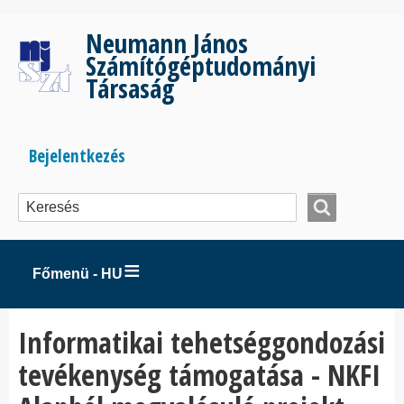
Ugrás
a
Neumann János
tartalomra
Számítógéptudományi
Társaság
Bejelentkezés
Bejelentkezés
menüje
Főmenü - HU
Informatikai tehetséggondozási
tevékenység támogatása - NKFI