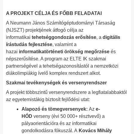
A PROJEKT CÉLJA ÉS FŐBB FELADATAI
A Neumann János Számítógéptudományi Társaság
(NJSZT) projektjének átfogó célja az
informatikai
tehetséggondozás erősítése
, a
digitális
írástudás fejlesztése
, valamint a
hazai
informatikatörténeti örökség megőrzése
és
népszerűsítése. A program az ELTE IK szakmai
partnerségével a tehetségazonosítástól a nemzetközi
diákolimpiákig ívelő komplex rendszert alkot.
Szakmai tevékenységek és versenyrendszer
A projekt többszintű versenyrendszere a legfiatalabbaktól
az egyetemistákig biztosít fejlődési utat:
Alapozó és tömegversenyek:
Az
e-
HÓD
verseny (évi 50 000+ résztvevő) a
pályaorientációra és az informatikai
gondolkodásra fókuszál. A
Kovács Mihály