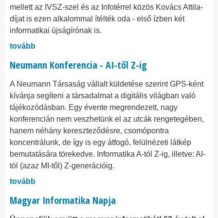
mellett az IVSZ-szel és az Infotérrel közös Kovács Attila-
díjat is ezen alkalommal ítélték oda - első ízben két
informatikai újságírónak is.
tovább
Neumann Konferencia - AI-től Z-ig
A Neumann Társaság vállalt küldetése szerint GPS-ként
kívánja segíteni a társadalmat a digitális világban való
tájékozódásban. Egy évente megrendezett, nagy
konferencián nem veszhetünk el az utcák rengetegében,
hanem néhány kereszteződésre, csomópontra
koncentrálunk, de így is egy átfogó, felülnézeti látkép
bemutatására törekedve. Informatika A-tól Z-ig, illetve: AI-
tól (azaz MI-től) Z-generációig.
tovább
Magyar Informatika Napja