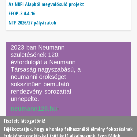
Az NKFI Alapból megvalósuló projekt
EFOP-3.4.4-16
NTP 2026/27 pályázatok
2023-ban Neumann
születésének 120.
évfordulóját a Neumann
Társaság nagyszabású, a
neumanni örökséget
sokszínűen bemutató
rendezvény-sorozattal
ünnepelte.
neumann120.hu
Tisztelt látogatónk!
Tájékoztatjuk, hogy a honlap felhasználói élmény fokozásának
© 2026 Neumann János Számítógéptudományi Társaság
érdekében
cookie
-kat (sütiket) alkalmazunk. Ezen fájlok