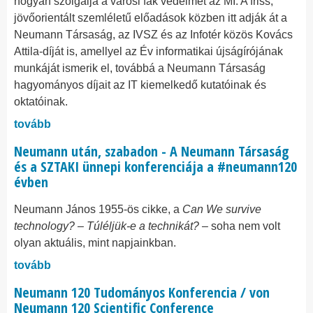
hogyan szolgálja a városi fák védelmét az MI. A friss,
jövőorientált szemléletű előadások közben itt adják át a
Neumann Társaság, az IVSZ és az Infotér közös Kovács
Attila-díját is, amellyel az Év informatikai újságírójának
munkáját ismerik el, továbbá a Neumann Társaság
hagyományos díjait az IT kiemelkedő kutatóinak és
oktatóinak.
tovább
Neumann után, szabadon - A Neumann Társaság
és a SZTAKI ünnepi konferenciája a #neumann120
évben
Neumann János 1955-ös cikke, a
Can We survive
technology? – Túléljük-e a technikát?
– soha nem volt
olyan aktuális, mint napjainkban.
tovább
Neumann 120 Tudományos Konferencia / von
Neumann 120 Scientific Conference