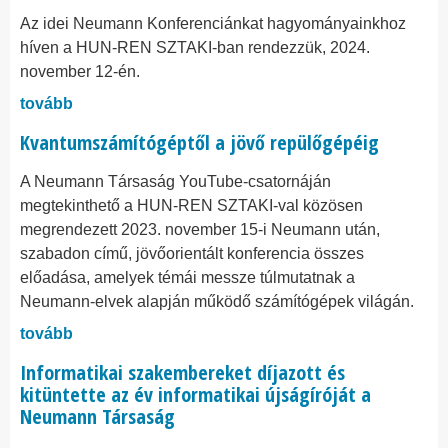
Az idei Neumann Konferenciánkat hagyományainkhoz
híven a HUN-REN SZTAKI-ban rendezzük, 2024.
november 12-én.
tovább
Kvantumszámítógéptől a jövő repülőgépéig
A Neumann Társaság YouTube-csatornáján
megtekinthető a HUN-REN SZTAKI-val közösen
megrendezett 2023. november 15-i Neumann után,
szabadon című, jövőorientált konferencia összes
előadása, amelyek témái messze túlmutatnak a
Neumann-elvek alapján működő számítógépek világán.
tovább
Informatikai szakembereket díjazott és
kitüntette az év informatikai újságíróját a
Neumann Társaság