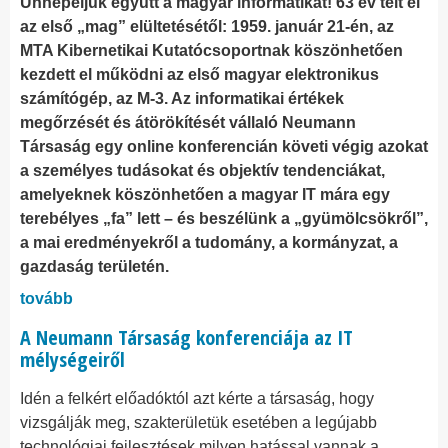
Ünnepeljük együtt a magyar informatikát! 63 év telt el
az első „mag” elültetésétől: 1959. január 21-én, az
MTA Kibernetikai Kutatócsoportnak köszönhetően
kezdett el működni az első magyar elektronikus
számítógép, az M-3. Az informatikai értékek
megőrzését és átörökítését vállaló Neumann
Társaság egy online konferencián követi végig azokat
a személyes tudásokat és objektív tendenciákat,
amelyeknek köszönhetően a magyar IT mára egy
terebélyes „fa” lett – és beszélünk a „gyümölcsökről”,
a mai eredményekről a tudomány, a kormányzat, a
gazdaság területén.
tovább
A Neumann Társaság konferenciája az IT
mélységeiről
Idén a felkért előadóktól azt kérte a társaság, hogy
vizsgálják meg, szakterületük esetében a legújabb
technológiai fejlesztések milyen hatással vannak a