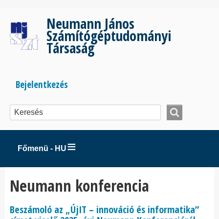
Ugrás
a
Neumann János
tartalomra
Számítógéptudományi
Társaság
Bejelentkezés
Bejelentkezés
menüje
Főmenü - HU
Neumann konferencia
Beszámoló az „ÚjIT – innováció és informatika”