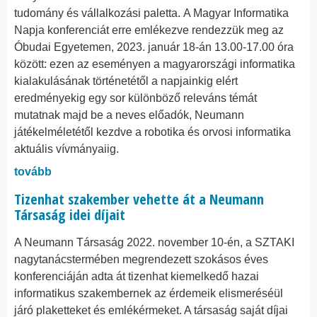
tudomány és vállalkozási paletta. A Magyar Informatika
Napja konferenciát erre emlékezve rendezzük meg az
Óbudai Egyetemen, 2023. január 18-án 13.00-17.00 óra
között: ezen az eseményen a magyarországi informatika
kialakulásának történetétől a napjainkig elért
eredményekig egy sor különböző releváns témát
mutatnak majd be a neves előadók, Neumann
játékelméletétől kezdve a robotika és orvosi informatika
aktuális vívmányaiig.
tovább
Tizenhat szakember vehette át a Neumann
Társaság idei díjait
​​​​​​​A Neumann Társaság 2022. november 10-én, a SZTAKI
nagytanácstermében megrendezett szokásos éves
konferenciáján adta át tizenhat kiemelkedő hazai
informatikus szakembernek az érdemeik elismeréséül
járó plaketteket és emlékérmeket. A társaság saját díjai