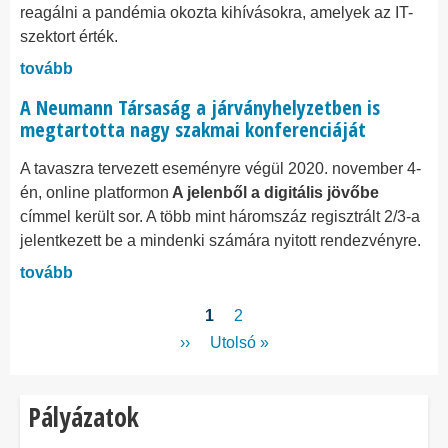
reagálni a pandémia okozta kihívásokra, amelyek az IT-
szektort érték.
tovább
A Neumann Társaság a járványhelyzetben is
megtartotta nagy szakmai konferenciáját
A tavaszra tervezett
eseményre végül
2020. november 4-
én, online platformon
A
jelenből a digitális jövőbe
címmel került sor. A több mint háromszáz regisztrált 2/3-a
jelentkezett be
a mindenki számára nyitott
rendezvényre.
tovább
Oldalszámozás
Jelenlegi
1
Page
2
oldal
Következő
››
Utolsó
Utolsó »
oldal
oldal
Pályázatok