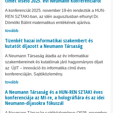
címet viselő 2025. évi Neumann Konferenciáról
A konferenciát 2025. november 19-én rendeztük a HUN-
REN SZTAKI-ban, az idén augusztusban elhunyt Dr.
Dömölki Bálint matematikus emlékének ajánlva.
tovább
Tizenkét hazai informatikai szakembert és
kutatót díjazott a Neumann Társaság
A Neumann Társaság átadta az év informatikai
szakembereinek és kutatóinak járó hagyományos díjait
az ÚjIT – innováció és informatika című éves
konferenciáján. Sajtóközlemény.
tovább
A Neumann Társaság és a HUN-REN SZTAKI éves
konferenciája az MI-re, a holográfiára és az idei
Neumann-díjasokra fókuszál
A Neumann Társaság sajtóközleménye (2025. november