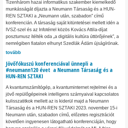
​​​​​​​Tizenhárom hazai informatikus szakember kiemelkedő
munkásságát díjazta a Neumann Társaság és a HUN-
REN SZTAKI a „Neumann után, szabadon” című
konferencián. A társaság saját kitüntetései mellett idén a
IVSZ-szel és az Infotérrel közös Kovács Attila-díjat
posztumusz ítélték oda „a digitális kultúra úttörőjének”, a
nemrégiben fiatalon elhunyt Szedlák Ádám újságírónak.
tovább
Jövőfókuszú konferenciával ünnepli a
#neumann120 évet a Neumann Társaság és a
HUN-REN SZTAKI
​​​​​​​A kvantumszámítógép, a kvantuminternet rejtelmei és a
jövő repülőgépeinek intelligens szárnyaival kapcsolatos
kulisszatitkok mellett az is kiderül majd a Neumann
Társaság és a HUN-REN SZTAKI 2023. november 15-i
Neumann után, szabadon című, előzetes regisztrációt
követően ingyenesen látogatható konferenciáján, hogy